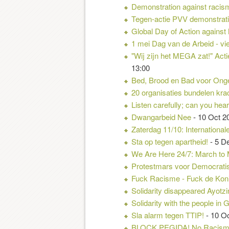
Demonstration against racis
Tegen-actie PVV demonstrati
Global Day of Action against
1 mei Dag van de Arbeid - vi
"Wij zijn het MEGA zat!" Act
13:00
Bed, Brood en Bad voor Ong
20 organisaties bundelen kra
Listen carefully; can you hea
Dwangarbeid Nee
- 10 Oct 2
Zaterdag 11/10: International
Sta op tegen apartheid!
- 5 D
We Are Here 24/7: March to
Protestmars voor Democrati
Fuck Racisme - Fuck de Konin
Solidarity disappeared Ayotz
Solidarity with the people in
Sla alarm tegen TTIP!
- 10 Oc
BLOCK PEGIDA! No Racism,