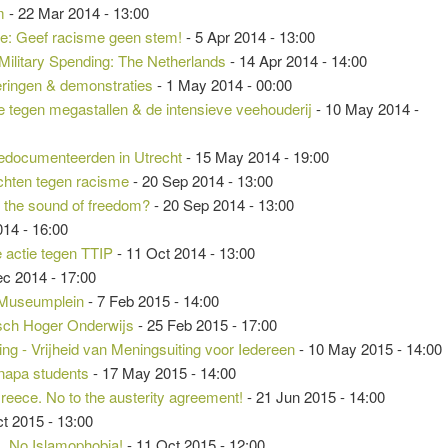
m
- 22 Mar 2014 - 13:00
e: Geef racisme geen stem!
- 5 Apr 2014 - 13:00
 Military Spending: The Netherlands
- 14 Apr 2014 - 14:00
eringen & demonstraties
- 1 May 2014 - 00:00
ie tegen megastallen & de intensieve veehouderij
- 10 May 2014 -
edocumenteerden in Utrecht
- 15 May 2014 - 19:00
chten tegen racisme
- 20 Sep 2014 - 13:00
r the sound of freedom?
- 20 Sep 2014 - 13:00
014 - 16:00
e actie tegen TTIP
- 11 Oct 2014 - 13:00
ec 2014 - 17:00
 Museumplein
- 7 Feb 2015 - 14:00
sch Hoger Onderwijs
- 25 Feb 2015 - 17:00
g - Vrijheid van Meningsuiting voor Iedereen
- 10 May 2015 - 14:00
inapa students
- 17 May 2015 - 14:00
 Greece. No to the austerity agreement!
- 21 Jun 2015 - 14:00
t 2015 - 13:00
 No Islamophobia!
- 11 Oct 2015 - 12:00