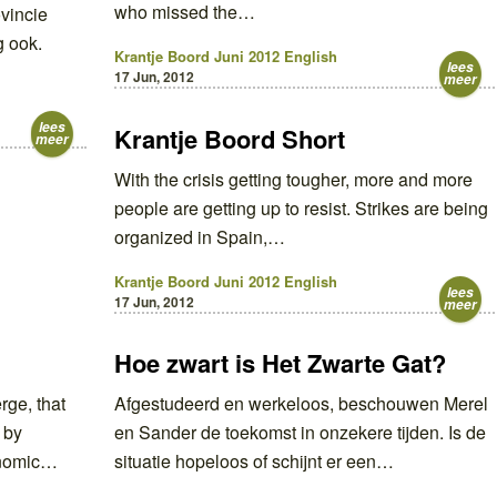
who missed the…
ovincie
g ook.
Krantje Boord Juni 2012
English
lees
17 Jun, 2012
meer
lees
Krantje Boord Short
meer
With the crisis getting tougher, more and more
people are getting up to resist. Strikes are being
organized in Spain,…
Krantje Boord Juni 2012
English
lees
17 Jun, 2012
meer
Hoe zwart is Het Zwarte Gat?
ge, that
Afgestudeerd en werkeloos, beschouwen Merel
 by
en Sander de toekomst in onzekere tijden. Is de
onomic…
situatie hopeloos of schijnt er een…