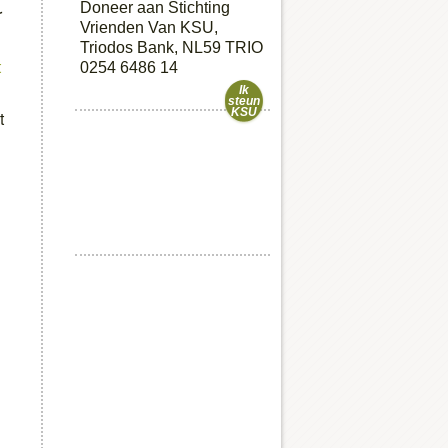
Doneer aan Stichting
r
Vrienden Van KSU,
Triodos Bank, NL59 TRIO
t
0254 6486 14
Ik
steun
KSU
t