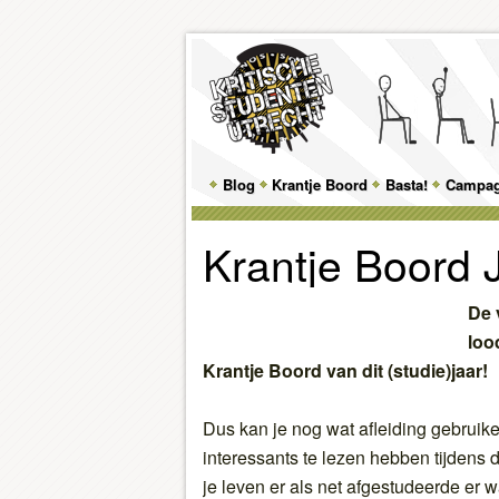
Main
Blog
Skip
Skip
Krantje Boord
Basta!
Campa
menu
to
to
Krantje Boord 
primary
secondary
content
content
De 
loo
Krantje Boord van dit (studie)jaar!
Dus kan je nog wat afleiding gebruike
interessants te lezen hebben tijdens
je leven er als net afgestudeerde er w