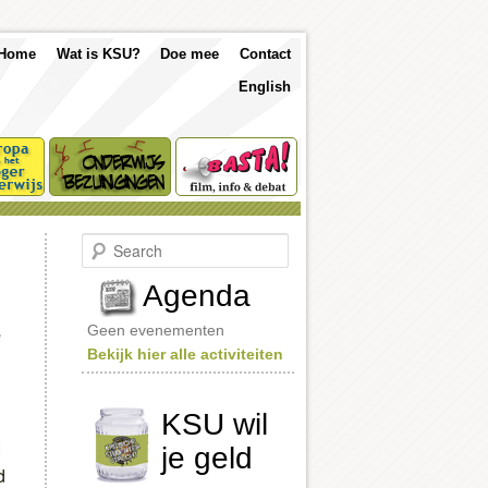
p
Skip
Skip
Home
Wat is KSU?
Doe mee
Contact
nu
English
to
to
primary
secondary
content
content
S
e
a
Agenda
r
c
e
Geen evenementen
h
Bekijk hier alle activiteiten
KSU wil
je geld
d