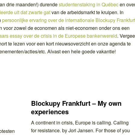
dan drie maanden!) durende
studentenstaking in Québec
en ove
eerde uit dat zwarte gat
van de arbeidsmarkt te kruipen. In
n
persoonlijke ervaring over de internationale Blockupy Frankfur
En voor zowel de economen als niet-economen onder ons een
ars essay over de crisis in de Europese bankenwereld
. Vergee
Short te lezen voor een kort nieuwsoverzicht en onze agenda te
nementen/acties/etc. Alvast een hele goede vakantie!
Blockupy Frankfurt – My own
experiences
A continent in crisis, Europe is calling. Calling
for resistance. by Jori Jansen. For those of you
rotesten