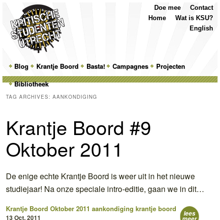
Top
Skip
Skip
Doe mee
Contact
Menu
to
to
Home
Wat is KSU?
primary
secondary
English
content
content
Main
Blog
Skip
Skip
Krantje Boord
Basta!
Campagnes
Projecten
menu
Bibliotheek
to
to
TAG ARCHIVES:
AANKONDIGING
primary
secondary
Krantje Boord #9
content
content
Oktober 2011
De enige echte Krantje Boord is weer uit in het nieuwe
studiejaar! Na onze speciale intro-editie, gaan we in dit…
Krantje Boord Oktober 2011
aankondiging
krantje boord
lees
13 Oct, 2011
meer