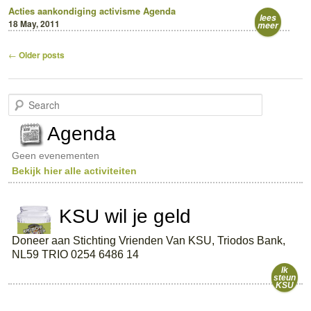
Acties
aankondiging
activisme
Agenda
lees
18 May, 2011
meer
Post
←
Older posts
navigation
S
e
a
Agenda
r
c
Geen evenementen
h
Bekijk hier alle activiteiten
KSU wil je geld
Doneer aan Stichting Vrienden Van KSU, Triodos Bank,
NL59 TRIO 0254 6486 14
Ik
steun
KSU