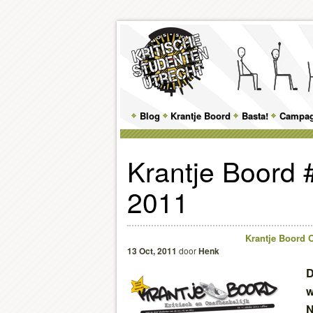
Main
Blog
Skip
Skip
Krantje Boord
Basta!
Campa
menu
to
to
Krantje Boord 
primary
secondary
2011
content
content
Krantje Boord 
13 Oct, 2011
door
Henk
D
w
N