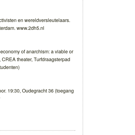
tivisten en wereldversleutelaars.
sterdam. www.2dh5.nl
 economy of anarchism: a viable or
0, CREA theater, Turfdraagsterpad
tudenten)
oor. 19:30, Oudegracht 36 (toegang
v