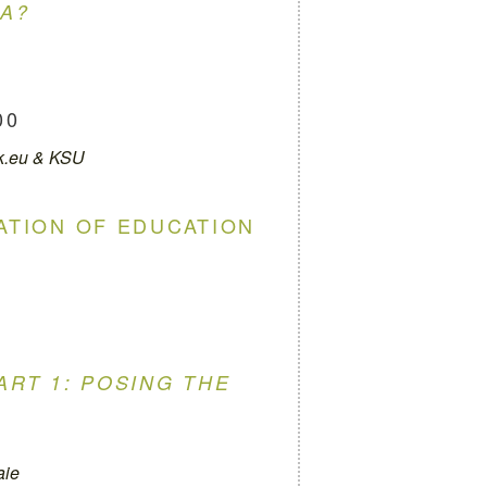
RA?
00
ak.eu & KSU
ATION OF EDUCATION
ART 1: POSING THE
aie