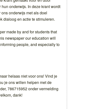
se krant gemaakt voor en door
 hun onderwijs. In deze krant wordt
r ons onderwijs met als doel
 dialoog en actie te stimuleren.
per made by and for students that
this newspaper our education will
 informing people, and especially to
 maar helaas niet voor ons! Vind je
zou je ons willen helpen met de
der, 786715952 onder vermelding
 welkom, dank!