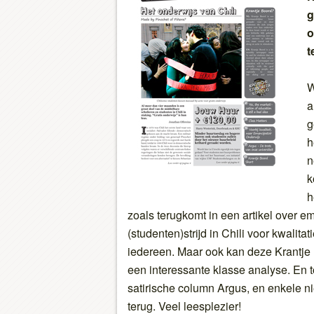
g
o
t
W
a
g
h
n
k
h
zoals terugkomt in een artikel over e
(studenten)strijd in Chili voor kwalita
iedereen. Maar ook kan deze Krantj
een interessante klasse analyse. En t
satirische column Argus, en enkele ni
terug. Veel leesplezier!