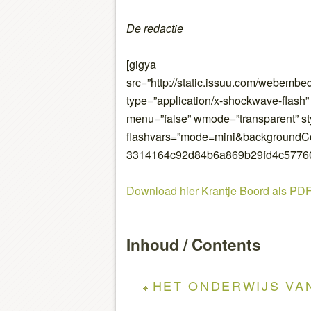
De redactie
[gigya
src=”http://static.issuu.com/webembe
type=”application/x-shockwave-flash” 
menu=”false” wmode=”transparent” st
flashvars=”mode=mini&background
3314164c92d84b6a869b29fd4c57760
Download hier Krantje Boord als PD
Inhoud / Contents
HET ONDERWIJS VAN