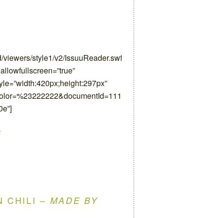
d/viewers/style1/v2/IssuuReader.swf”
allowfullscreen=”true”
yle=”width:420px;height:297px”
Color=%23222222&documentId=111010190458-
e”]
F
 CHILI –
MADE BY