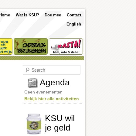
p
Skip
Skip
Home
Wat is KSU?
Doe mee
Contact
nu
English
to
to
primary
secondary
content
content
S
e
a
Agenda
r
c
Geen evenementen
h
Bekijk hier alle activiteiten
KSU wil
je geld