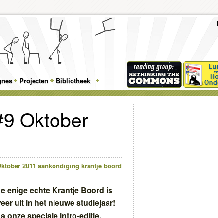
To
Me
Top
Skip
Skip
Feature
to
to
gnes
Projecten
Bibliotheek
Menu
primary
secondary
content
content
#9 Oktober
Oktober 2011
aankondiging
krantje boord
e enige echte Krantje Boord is
eer uit in het nieuwe studiejaar!
a onze speciale intro-editie,