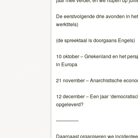
jaar mee verder, en we hopen op jull
De eerstvolgende drie avonden in he
werktitels)
(de spreektaal is doorgaans Engels)
10 oktober – Griekenland en het persp
in Europa
21 november – Anarchistische econo
12 december – Een jaar ‘democratisch
opgeleverd?
————–
Daarnaast organiseren we incidenteel