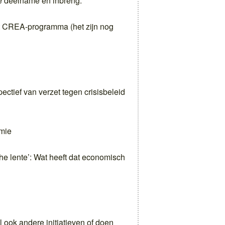
ie deelname en inbreng.
t CREA-programma (het zijn nog
ectief van verzet tegen crisisbeleid
mie
e lente’: Wat heeft dat economisch
 ook andere initiatieven of doen