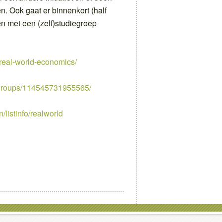
 Ook gaat er binnenkort (half
 met een (zelf)studiegroep
g/real-world-economics/
/groups/114545731955565/
n/listinfo/realworld