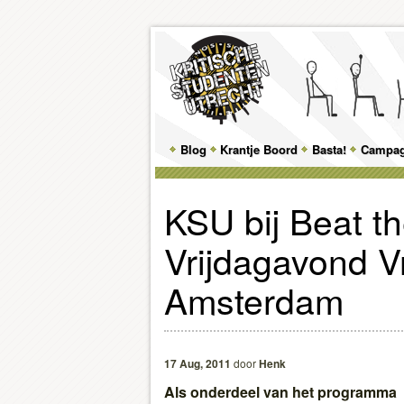
Main
Blog
Skip
Skip
Krantje Boord
Basta!
Campa
menu
to
to
KSU bij Beat th
primary
secondary
Vrijdagavond Vr
content
content
Amsterdam
17 Aug, 2011
door
Henk
Als onderdeel van het programma