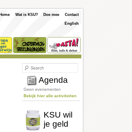
p
Skip
Skip
Home
Wat is KSU?
Doe mee
Contact
nu
English
to
to
primary
secondary
content
content
S
e
a
Agenda
r
c
Geen evenementen
h
Bekijk hier alle activiteiten
KSU wil
je geld