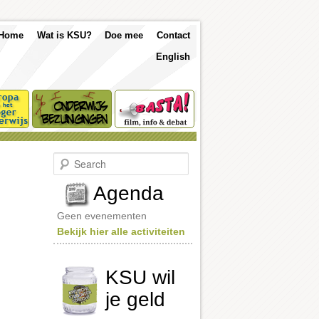
p
Skip
Skip
Home
Wat is KSU?
Doe mee
Contact
nu
English
to
to
primary
secondary
content
content
S
e
a
Agenda
r
c
Geen evenementen
h
Bekijk hier alle activiteiten
KSU wil
je geld