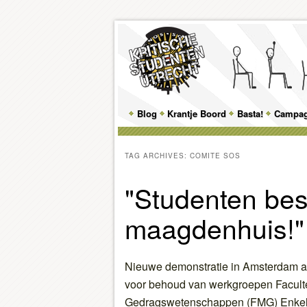
Main
Blog
Skip
Skip
Krantje Boord
Basta!
Campa
menu
to
to
TAG ARCHIVES:
COMITE SOS
primary
secondary
"Studenten be
content
content
maagdenhuis!"
Nieuwe demonstratie in Amsterdam 
voor behoud van werkgroepen Faculte
Gedragswetenschappen (FMG) Enke