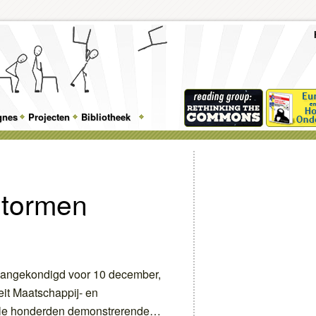
To
Me
Top
Skip
Skip
Feature
to
to
gnes
Projecten
Bibliotheek
Menu
primary
secondary
content
content
stormen
aangekondigd voor 10 december,
it Maatschappij- en
le honderden demonstrerende…