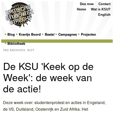
Top
Skip
Skip
Doe mee
Contact
Menu
to
to
Home
Wat is KSU?
primary
secondary
English
content
content
Main
Blog
Skip
Skip
Krantje Boord
Basta!
Campagnes
Projecten
menu
Bibliotheek
to
to
TAG ARCHIVES:
RIOT
primary
secondary
De KSU 'Keek op de
content
content
Week': de week van
de actie!
Deze week over: studentenprotest en acties in Engeland,
de VS, Duitsland, Oostenrijk en Zuid Afrika. Het