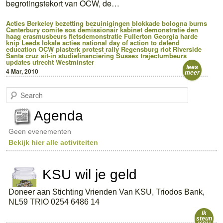
begrotingstekort van OCW, de…
Acties
Berkeley
bezetting
bezuinigingen
blokkade
bologna burns
Canterbury
comite sos
demissionair kabinet
demonstratie
den
haag
erasmusbeurs
fietsdemonstratie
Fullerton
Georgia
harde
knip
Leeds
lokale acties
national day of action to defend
education
OCW
plasterk
protest
rally
Regensburg
riot
Riverside
Santa cruz
sit-in
studiefinanciering
Sussex
trajectumbeurs
updates
utrecht
Westminster
lees
4 Mar, 2010
meer
S
e
a
Agenda
r
c
Geen evenementen
h
Bekijk hier alle activiteiten
KSU wil je geld
Doneer aan Stichting Vrienden Van KSU, Triodos Bank,
NL59 TRIO 0254 6486 14
Ik
steun