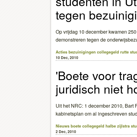
studenten in Ut
tegen bezuinig
Op vrijdag 10 december kwamen 250 s
demonstreren tegen de onderwijsbezu
Acties
bezuinigingen
collegegeld
rutte
stu
10 Dec, 2010
'Boete voor tra
juridisch niet 
Uit het NRC: 1 december 2010, Bart F
kabinetsplan om al ingeschreven stu
Nieuws
boete
collegegeld
halbe zijlstra
stu
2 Dec, 2010