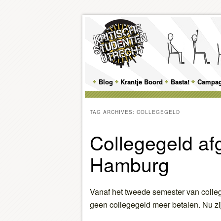
Main
Blog
Skip
Skip
Krantje Boord
Basta!
Campa
menu
to
to
TAG ARCHIVES:
COLLEGEGELD
primary
secondary
Collegegeld af
content
content
Hamburg
Vanaf het tweede semester van colle
geen collegegeld meer betalen. Nu z