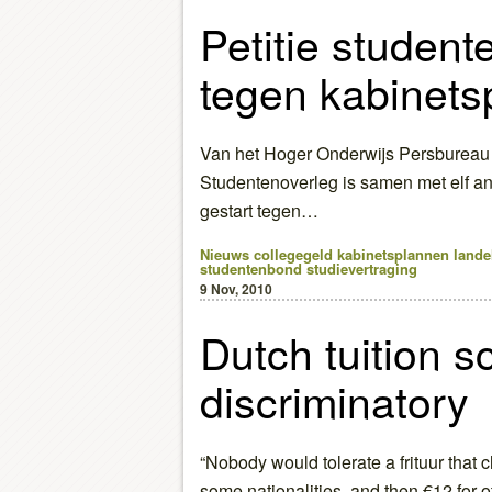
Petitie studen
tegen kabinets
Van het Hoger Onderwijs Persbureau (
Studentenoverleg is samen met elf an
gestart tegen…
Nieuws
collegegeld
kabinetsplannen
lande
studentenbond
studievertraging
9 Nov, 2010
Dutch tuition 
discriminatory
“Nobody would tolerate a frituur that c
some nationalities, and then €12 for 