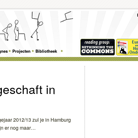
To
Me
Top
Skip
Skip
Feature
to
to
gnes
Projecten
Bibliotheek
Menu
primary
secondary
content
content
geschaft in
gejaar 2012/13 zul je in Hamburg
ijn er nog maar…