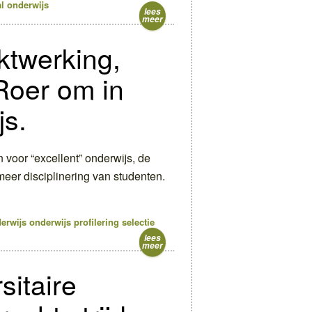
l
onderwijs
lees
meer
rktwerking,
 Roer om in
s.
 voor “excellent” onderwijs, de
eer disciplinering van studenten.
erwijs
onderwijs
profilering
selectie
lees
meer
sitaire