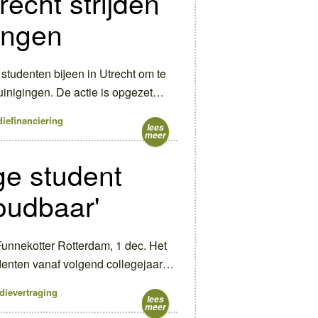
recht strijden
ingen
tudenten bijeen in Utrecht om te
inigingen. De actie is opgezet…
diefinanciering
lees
meer
ge student
houdbaar'
unnekotter Rotterdam, 1 dec. Het
denten vanaf volgend collegejaar…
dievertraging
lees
meer