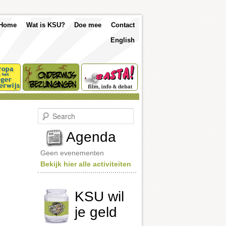
p
Skip
Skip
Home
Wat is KSU?
Doe mee
Contact
nu
English
to
to
primary
secondary
content
content
S
e
a
Agenda
r
c
Geen evenementen
h
Bekijk hier alle activiteiten
KSU wil
je geld