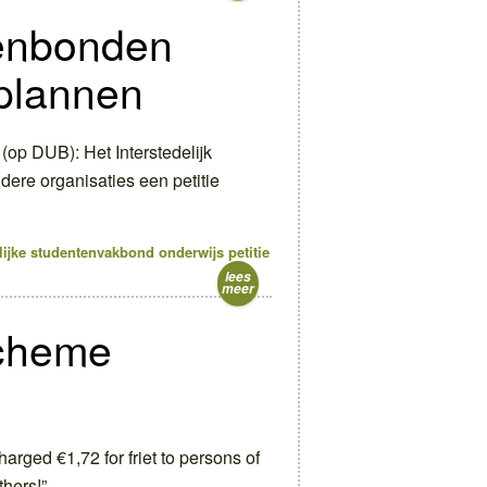
tenbonden
plannen
op DUB): Het Interstedelijk
dere organisaties een petitie
lijke studentenvakbond
onderwijs
petitie
lees
meer
scheme
harged €1,72 for friet to persons of
others!”…