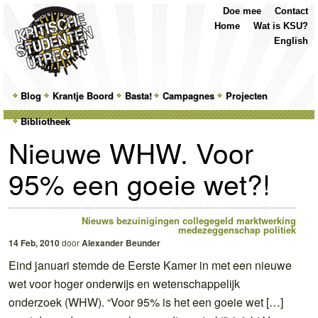
Top
Skip
Skip
Doe mee
Contact
Menu
to
to
Home
Wat is KSU?
primary
secondary
English
content
content
Main
Blog
Skip
Skip
Krantje Boord
Basta!
Campagnes
Projecten
menu
Bibliotheek
to
to
Nieuwe WHW. Voor
primary
secondary
95% een goeie wet?!
content
content
Nieuws
bezuinigingen
collegegeld
marktwerking
medezeggenschap
politiek
14 Feb, 2010
door
Alexander Beunder
Eind januari stemde de Eerste Kamer in met een nieuwe
wet voor hoger onderwijs en wetenschappelijk
onderzoek (WHW). “Voor 95% is het een goeie wet […]