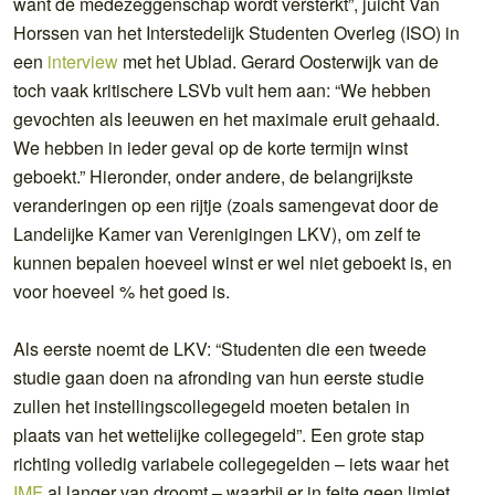
want de medezeggenschap wordt versterkt”, juicht Van
Horssen van het Interstedelijk Studenten Overleg (ISO) in
een
interview
met het Ublad. Gerard Oosterwijk van de
toch vaak kritischere LSVb vult hem aan: “We hebben
gevochten als leeuwen en het maximale eruit gehaald.
We hebben in ieder geval op de korte termijn winst
geboekt.” Hieronder, onder andere, de belangrijkste
veranderingen op een rijtje (zoals samengevat door de
Landelijke Kamer van Verenigingen LKV), om zelf te
kunnen bepalen hoeveel winst er wel niet geboekt is, en
voor hoeveel % het goed is.
Als eerste noemt de LKV: “Studenten die een tweede
studie gaan doen na afronding van hun eerste studie
zullen het instellingscollegegeld moeten betalen in
plaats van het wettelijke collegegeld”. Een grote stap
richting volledig variabele collegegelden – iets waar het
IMF
al langer van droomt – waarbij er in feite geen limiet