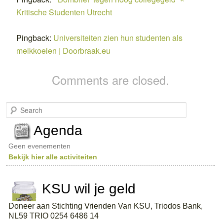
Kritische Studenten Utrecht
Pingback:
Universiteiten zien hun studenten als
melkkoeien | Doorbraak.eu
Comments are closed.
S
e
a
Agenda
r
c
Geen evenementen
h
Bekijk hier alle activiteiten
KSU wil je geld
Doneer aan Stichting Vrienden Van KSU, Triodos Bank,
NL59 TRIO 0254 6486 14