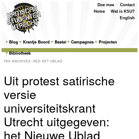
Top
Skip
Skip
Doe mee
Contact
Menu
to
to
Home
Wat is KSU?
primary
secondary
English
content
content
Main
Blog
Skip
Skip
Krantje Boord
Basta!
Campagnes
Projecten
menu
Bibliotheek
to
to
TAG ARCHIVES:
RED HET UBLAD
primary
secondary
Uit protest satirische
content
content
versie
universiteitskrant
Utrecht uitgegeven:
het Nieuwe Ublad