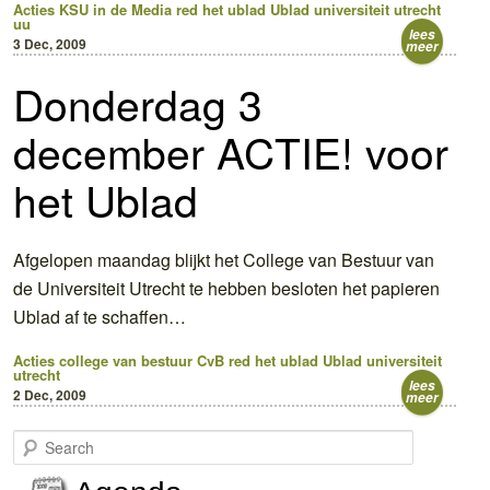
Acties
KSU in de Media
red het ublad
Ublad
universiteit utrecht
uu
lees
3 Dec, 2009
meer
Donderdag 3
december ACTIE! voor
het Ublad
Afgelopen maandag blijkt het College van Bestuur van
de Universiteit Utrecht te hebben besloten het papieren
Ublad af te schaffen…
Acties
college van bestuur
CvB
red het ublad
Ublad
universiteit
utrecht
lees
2 Dec, 2009
meer
S
e
a