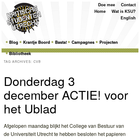
Top
Skip
Skip
Doe mee
Contact
Menu
to
to
Home
Wat is KSU?
primary
secondary
English
content
content
Main
Blog
Skip
Skip
Krantje Boord
Basta!
Campagnes
Projecten
menu
Bibliotheek
to
to
TAG ARCHIVES:
CVB
primary
secondary
Donderdag 3
content
content
december ACTIE! voor
het Ublad
Afgelopen maandag blijkt het College van Bestuur van
de Universiteit Utrecht te hebben besloten het papieren