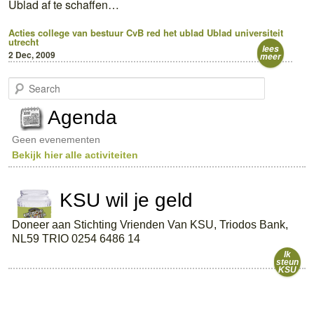
Ublad af te schaffen…
Acties
college van bestuur
CvB
red het ublad
Ublad
universiteit
utrecht
lees
2 Dec, 2009
meer
S
e
a
Agenda
r
c
Geen evenementen
h
Bekijk hier alle activiteiten
KSU wil je geld
Doneer aan Stichting Vrienden Van KSU, Triodos Bank,
NL59 TRIO 0254 6486 14
Ik
steun
KSU