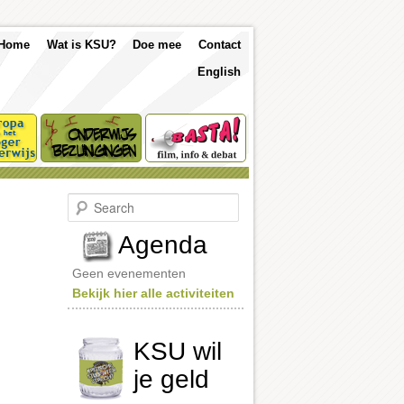
p
Skip
Skip
Home
Wat is KSU?
Doe mee
Contact
nu
English
to
to
primary
secondary
content
content
S
e
a
Agenda
r
c
Geen evenementen
h
Bekijk hier alle activiteiten
KSU wil
je geld