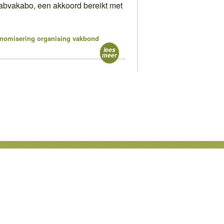
 abvakabo, een akkoord bereikt met
nomisering
organising
vakbond
lees
meer