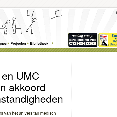
To
Me
Top
Skip
Skip
Feature
to
to
gnes
Projecten
Bibliotheek
Menu
primary
secondary
content
content
 en UMC
en akkoord
mstandigheden
s van het universitair medisch