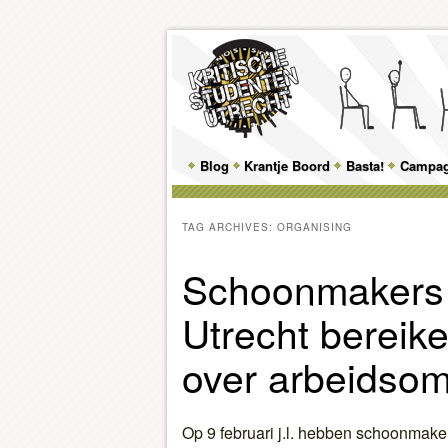
Main
Blog
Skip
Skip
Krantje Boord
Basta!
Campa
menu
to
to
TAG ARCHIVES:
ORGANISING
primary
secondary
Schoonmakers
content
content
Utrecht bereik
over arbeidso
Op 9 februari j.l. hebben schoonmaker