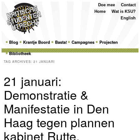
Top
Skip
Skip
Doe mee
Contact
Menu
to
to
Home
Wat is KSU?
primary
secondary
English
content
content
Main
Blog
Skip
Skip
Krantje Boord
Basta!
Campagnes
Projecten
menu
Bibliotheek
to
to
TAG ARCHIVES:
21 JANUARI
primary
secondary
21 januari:
content
content
Demonstratie &
Manifestatie in Den
Haag tegen plannen
kabinet Rutte.