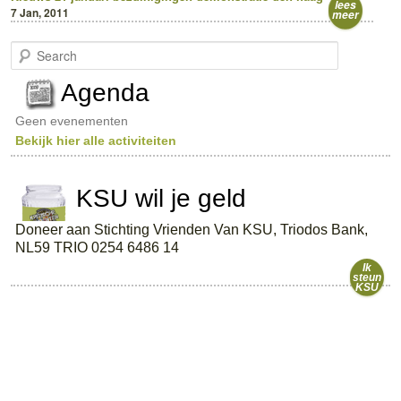
lees
7 Jan, 2011
meer
S
e
a
Agenda
r
c
Geen evenementen
h
Bekijk hier alle activiteiten
KSU wil je geld
Doneer aan Stichting Vrienden Van KSU, Triodos Bank,
NL59 TRIO 0254 6486 14
Ik
steun
KSU