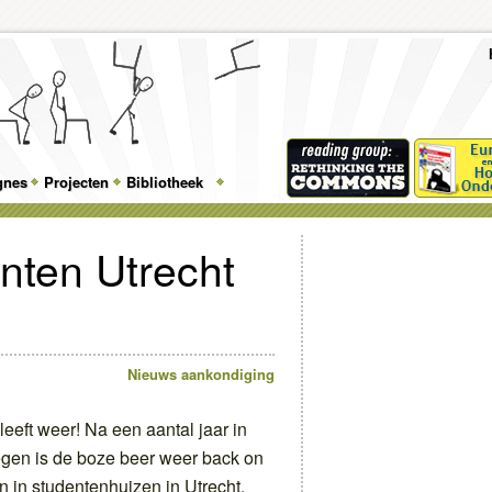
To
Me
Top
Skip
Skip
Feature
to
to
gnes
Projecten
Bibliotheek
Menu
primary
secondary
content
content
enten Utrecht
Nieuws
aankondiging
leeft weer! Na een aantal jaar in
egen is de boze beer weer back on
n in studentenhuizen in Utrecht.