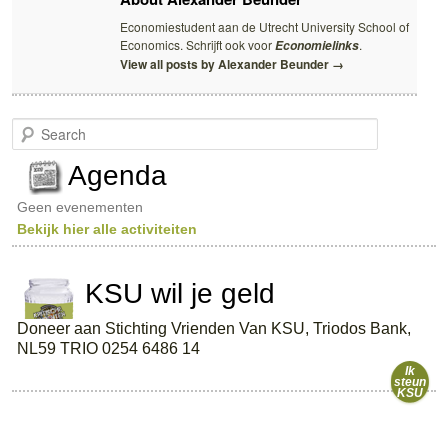
Economiestudent aan de Utrecht University School of
Economics. Schrijft ook voor
.
Economielinks
View all posts by Alexander Beunder
→
S
e
a
Agenda
r
c
Geen evenementen
h
Bekijk hier alle activiteiten
KSU wil je geld
Doneer aan Stichting Vrienden Van KSU, Triodos Bank,
NL59 TRIO 0254 6486 14
Ik
steun
KSU