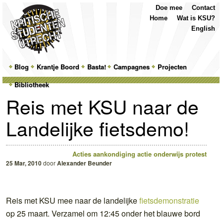
Top
Skip
Skip
Doe mee
Contact
Menu
to
to
Home
Wat is KSU?
primary
secondary
English
content
content
Main
Blog
Skip
Skip
Krantje Boord
Basta!
Campagnes
Projecten
menu
Bibliotheek
to
to
Reis met KSU naar de
primary
secondary
Landelijke fietsdemo!
content
content
Acties
aankondiging
actie
onderwijs
protest
25 Mar, 2010
door
Alexander Beunder
Reis met KSU mee naar de landelijke
fietsdemonstratie
op 25 maart. Verzamel om 12:45 onder het blauwe bord