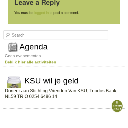
Leave a Reply
You must be
logged in
to post a comment.
S
e
a
Agenda
r
c
Geen evenementen
h
Bekijk hier alle activiteiten
KSU wil je geld
Doneer aan Stichting Vrienden Van KSU, Triodos Bank,
NL59 TRIO 0254 6486 14
Ik
steun
KSU