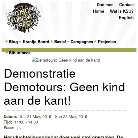
Top
Skip
Skip
Doe mee
Contact
Menu
to
to
Home
Wat is KSU?
primary
secondary
English
content
content
Main
Blog
Skip
Skip
Krantje Boord
Basta!
Campagnes
Projecten
menu
Bibliotheek
to
to
primary
secondary
Demonstratie
content
content
Demotours: Geen kind
aan de kant!
Datum:
Sat 21 May, 2016 - Sun 22 May, 2016
Tijd:
11:00 - 14:30
Waar:
, ,
Het vluchtelingendebat doet veel stof opwaaien. De