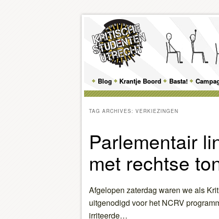
Main
Blog
Skip
Skip
Krantje Boord
Basta!
Campa
menu
to
to
TAG ARCHIVES:
VERKIEZINGEN
primary
secondary
Parlementair li
content
content
met rechtse to
Afgelopen zaterdag waren we als Krit
uitgenodigd voor het NCRV programma
irriteerde…