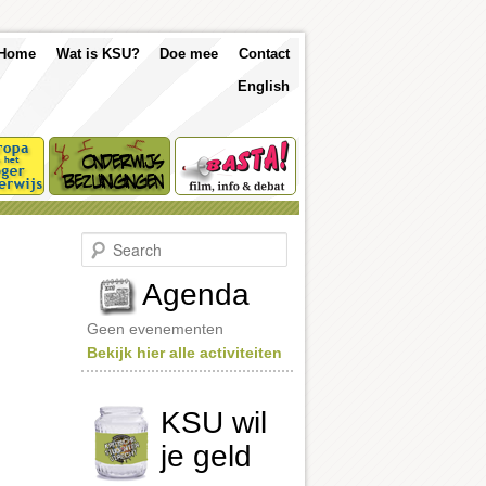
p
Skip
Skip
Home
Wat is KSU?
Doe mee
Contact
nu
English
to
to
primary
secondary
content
content
S
e
a
Agenda
r
c
Geen evenementen
h
Bekijk hier alle activiteiten
KSU wil
je geld