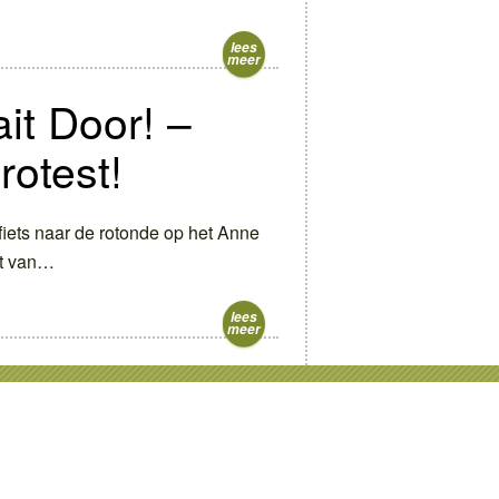
lees
meer
it Door! –
otest!
iets naar de rotonde op het Anne
st van…
lees
meer