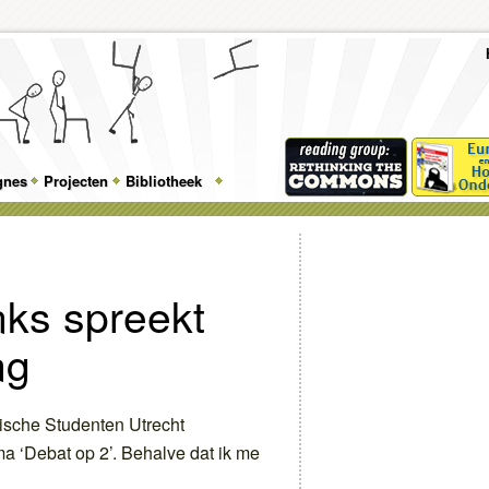
To
Me
Top
Skip
Skip
Feature
to
to
gnes
Projecten
Bibliotheek
Menu
primary
secondary
content
content
nks spreekt
ng
ische Studenten Utrecht
 ‘Debat op 2’. Behalve dat ik me