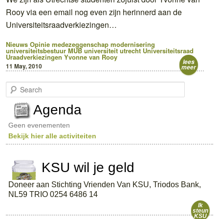
Rooy via een email nog even zijn herinnerd aan de
Universiteitsraadverkiezingen…
Nieuws
Opinie
medezeggenschap
modernisering
universiteitsbestuur
MUB
universiteit utrecht
Universiteitsraad
Uraadverkiezingen
Yvonne van Rooy
lees
11 May, 2010
meer
S
e
a
Agenda
r
c
Geen evenementen
h
Bekijk hier alle activiteiten
KSU wil je geld
Doneer aan Stichting Vrienden Van KSU, Triodos Bank,
NL59 TRIO 0254 6486 14
Ik
steun
KSU