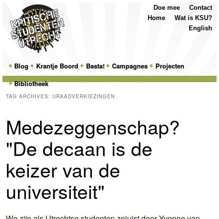
Top
Skip
Skip
Doe mee
Contact
Menu
to
to
Home
Wat is KSU?
primary
secondary
English
content
content
Main
Blog
Skip
Skip
Krantje Boord
Basta!
Campagnes
Projecten
menu
Bibliotheek
to
to
TAG ARCHIVES:
URAADVERKIEZINGEN
primary
secondary
Medezeggenschap?
content
content
"De decaan is de
keizer van de
universiteit"
We zijn als Utrechtse studenten zojuist door Yvonne van