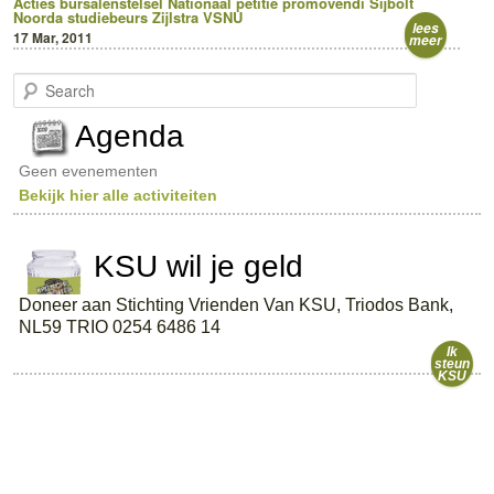
Acties
bursalenstelsel
Nationaal
petitie
promovendi
Sijbolt
Noorda
studiebeurs Zijlstra
VSNU
lees
17 Mar, 2011
meer
S
e
a
Agenda
r
c
Geen evenementen
h
Bekijk hier alle activiteiten
KSU wil je geld
Doneer aan Stichting Vrienden Van KSU, Triodos Bank,
NL59 TRIO 0254 6486 14
Ik
steun
KSU