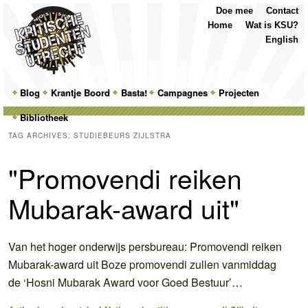
Top
Skip
Skip
Doe mee
Contact
Menu
to
to
Home
Wat is KSU?
primary
secondary
English
content
content
Main
Blog
Skip
Skip
Krantje Boord
Basta!
Campagnes
Projecten
menu
Bibliotheek
to
to
TAG ARCHIVES:
STUDIEBEURS ZIJLSTRA
primary
secondary
"Promovendi reiken
content
content
Mubarak-award uit"
Van het hoger onderwijs persbureau: Promovendi reiken
Mubarak-award uit Boze promovendi zullen vanmiddag
de ‘Hosni Mubarak Award voor Goed Bestuur’…