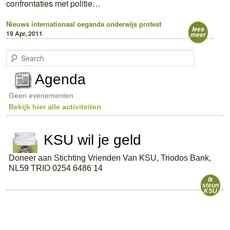
confrontaties met politie…
Nieuws
internationaal
oeganda
onderwijs
protest
lees
19 Apr, 2011
meer
S
e
a
Agenda
r
c
Geen evenementen
h
Bekijk hier alle activiteiten
KSU wil je geld
Doneer aan Stichting Vrienden Van KSU, Triodos Bank,
NL59 TRIO 0254 6486 14
Ik
steun
KSU