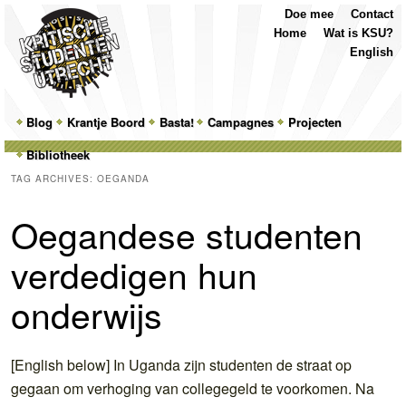
Top
Skip
Skip
Doe mee
Contact
Menu
to
to
Home
Wat is KSU?
primary
secondary
English
content
content
Main
Blog
Skip
Skip
Krantje Boord
Basta!
Campagnes
Projecten
menu
Bibliotheek
to
to
TAG ARCHIVES:
OEGANDA
primary
secondary
Oegandese studenten
content
content
verdedigen hun
onderwijs
[English below] In Uganda zijn studenten de straat op
gegaan om verhoging van collegegeld te voorkomen. Na