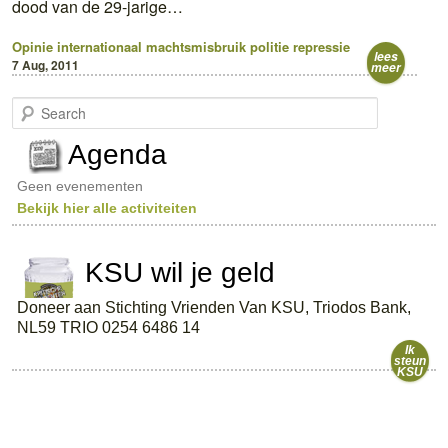
dood van de 29-jarige…
Opinie
internationaal
machtsmisbruik
politie
repressie
lees
7 Aug, 2011
meer
S
e
a
Agenda
r
c
Geen evenementen
h
Bekijk hier alle activiteiten
KSU wil je geld
Doneer aan Stichting Vrienden Van KSU, Triodos Bank,
NL59 TRIO 0254 6486 14
Ik
steun
KSU