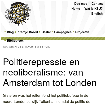
Top
Skip
Skip
Doe mee
Contact
Menu
to
to
Home
Wat is KSU?
primary
secondary
English
content
content
Main
Blog
Skip
Skip
Krantje Boord
Basta!
Campagnes
Projecten
menu
Bibliotheek
to
to
TAG ARCHIVES:
MACHTSMISBRUIK
primary
secondary
Politierepressie en
content
content
neoliberalisme: van
Amsterdam tot Londen
Gisteren was het rellen rond het politiebureau in de
noord-Londense wijk Tottenham, omdat de politie de