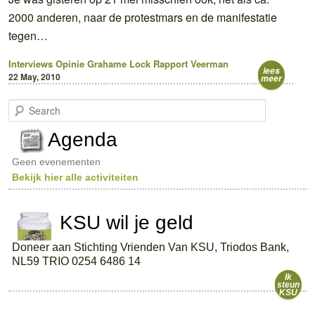
2000 anderen, naar de protestmars en de manifestatie
tegen…
Interviews
Opinie
Grahame Lock
Rapport Veerman
lees
22 May, 2010
meer
S
e
a
Agenda
r
c
Geen evenementen
h
Bekijk hier alle activiteiten
KSU wil je geld
Doneer aan Stichting Vrienden Van KSU, Triodos Bank,
NL59 TRIO 0254 6486 14
Ik
steun
KSU