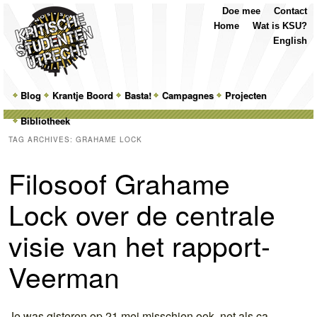
Top
Skip
Skip
Doe mee
Contact
Menu
to
to
Home
Wat is KSU?
primary
secondary
English
content
content
Main
Blog
Skip
Skip
Krantje Boord
Basta!
Campagnes
Projecten
menu
Bibliotheek
to
to
TAG ARCHIVES:
GRAHAME LOCK
primary
secondary
Filosoof Grahame
content
content
Lock over de centrale
visie van het rapport-
Veerman
Je was gisteren op 21 mei misschien ook, net als ca.