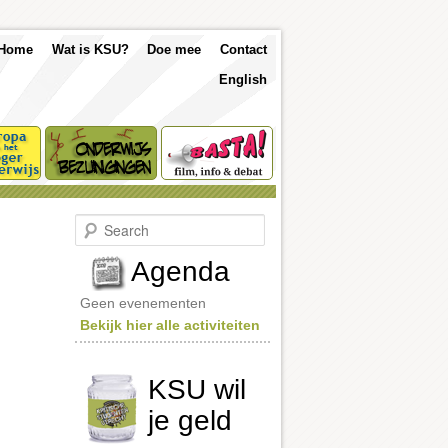
p
Skip
Skip
Home
Wat is KSU?
Doe mee
Contact
nu
English
to
to
primary
secondary
content
content
S
e
a
Agenda
r
c
Geen evenementen
h
Bekijk hier alle activiteiten
KSU wil
je geld