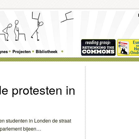
To
Me
Top
Skip
Skip
Feature
to
to
gnes
Projecten
Bibliotheek
Menu
primary
secondary
content
content
e protesten in
n studenten in Londen de straat
e parlement bijeen…