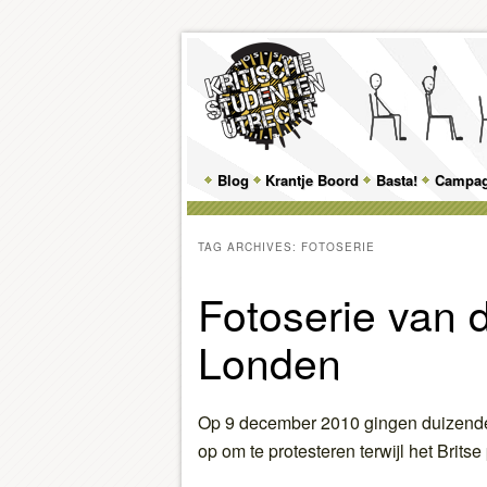
Main
Blog
Skip
Skip
Krantje Boord
Basta!
Campa
menu
to
to
TAG ARCHIVES:
FOTOSERIE
primary
secondary
Fotoserie van d
content
content
Londen
Op 9 december 2010 gingen duizende
op om te protesteren terwijl het Brits