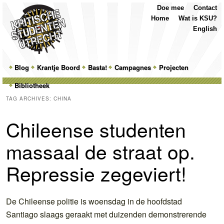
Top
Skip
Skip
Doe mee
Contact
Menu
to
to
Home
Wat is KSU?
primary
secondary
English
content
content
Main
Blog
Skip
Skip
Krantje Boord
Basta!
Campagnes
Projecten
menu
Bibliotheek
to
to
TAG ARCHIVES:
CHINA
primary
secondary
Chileense studenten
content
content
massaal de straat op.
Repressie zegeviert!
De Chileense politie is woensdag in de hoofdstad
Santiago slaags geraakt met duizenden demonstrerende