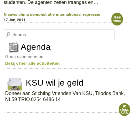
studenten. De agenten zetten traangas en…
Nieuws
china
demonstratie
internationaal
repressie
lees
17 Jun, 2011
meer
S
e
a
Agenda
r
c
Geen evenementen
h
Bekijk hier alle activiteiten
KSU wil je geld
Doneer aan Stichting Vrienden Van KSU, Triodos Bank,
NL59 TRIO 0254 6486 14
Ik
steun
KSU