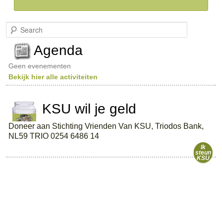
S
e
a
Agenda
r
c
Geen evenementen
h
Bekijk hier alle activiteiten
KSU wil je geld
Doneer aan Stichting Vrienden Van KSU, Triodos Bank,
NL59 TRIO 0254 6486 14
Ik
steun
KSU