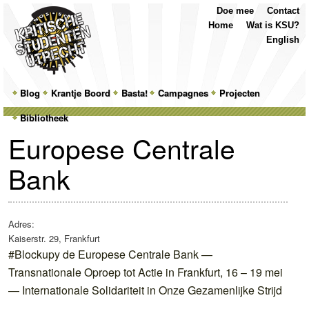
Top
Skip
Skip
Doe mee
Contact
Menu
to
to
Home
Wat is KSU?
primary
secondary
English
content
content
Main
Blog
Skip
Skip
Krantje Boord
Basta!
Campagnes
Projecten
menu
Bibliotheek
to
to
Europese Centrale
primary
secondary
Bank
content
content
Adres:
Kaiserstr. 29, Frankfurt
#Blockupy de Europese Centrale Bank —
Transnationale Oproep tot Actie in Frankfurt, 16 – 19 mei
— Internationale Solidariteit in Onze Gezamenlijke Strijd