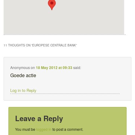
11 THOUGHTS ON “
EUROPESE CENTRALE BANK
”
Anonymous
on
18 May 2012 at 09:33
said:
Goede actie
Log in to Reply
Leave a Reply
You must be
logged in
to post a comment.