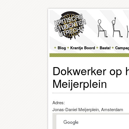
Main
Blog
Skip
Skip
Krantje Boord
Basta!
Campa
menu
to
to
Dokwerker op h
primary
secondary
Meijerplein
content
content
Adres:
Jonas-Daniel Meijerplein, Amsterdam