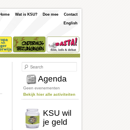
p
Skip
Skip
Home
Wat is KSU?
Doe mee
Contact
nu
English
to
to
primary
secondary
content
content
S
e
a
Agenda
r
c
Geen evenementen
h
Bekijk hier alle activiteiten
KSU wil
je geld