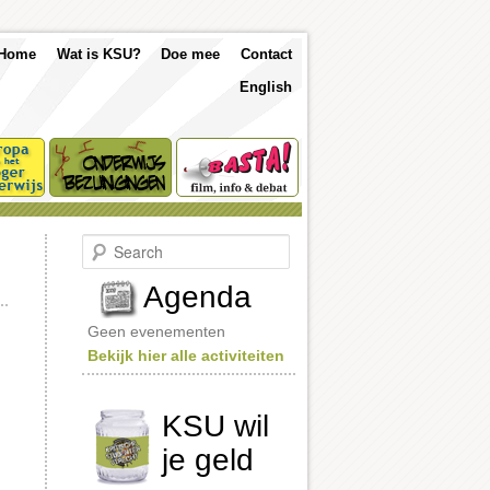
p
Skip
Skip
Home
Wat is KSU?
Doe mee
Contact
nu
English
to
to
primary
secondary
content
content
S
e
a
Agenda
r
c
Geen evenementen
h
Bekijk hier alle activiteiten
KSU wil
je geld