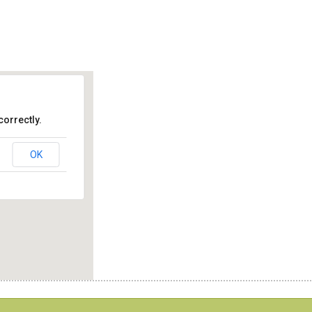
orrectly.
k
OK