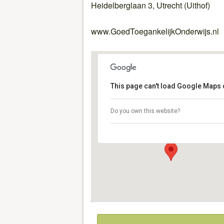
Heidelberglaan 3, Utrecht (Uithof)
www.GoedToegankelijkOnderwijs.nl
This page can't load Google Maps c
Boothzaal, Universiteitsbibliothee
Do you own this website?
Heidelberglaan 3 - Utrecht
Details