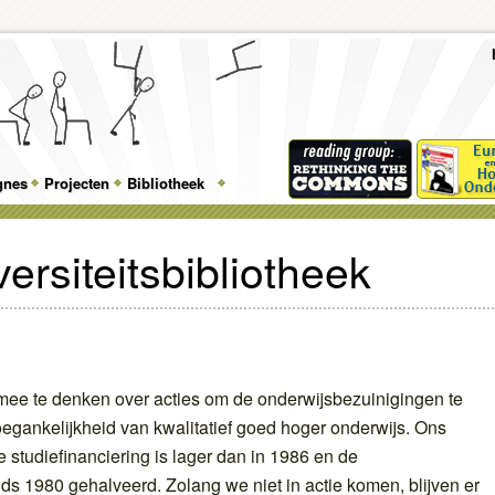
To
Me
Top
Skip
Skip
Feature
to
to
gnes
Projecten
Bibliotheek
Menu
primary
secondary
content
content
ersiteitsbibliotheek
ee te denken over acties om de onderwijsbezuinigingen te
oegankelijkheid van kwalitatief goed hoger onderwijs. Ons
e studiefinanciering is lager dan in 1986 en de
nds 1980 gehalveerd. Zolang we niet in actie komen, blijven er