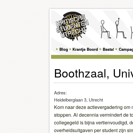
Main
Blog
Skip
Skip
Krantje Boord
Basta!
Campa
menu
to
to
Boothzaal, Univ
primary
secondary
content
content
Adres:
Heidelberglaan 3, Utrecht
Kom naar deze actievergadering om m
stoppen.
Al decennia vermindert de t
collegegeld is bijna vertienvoudigd, d
overheidsuitgaven per student zijn si