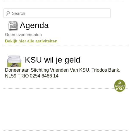
S
e
a
Agenda
r
c
Geen evenementen
h
Bekijk hier alle activiteiten
KSU wil je geld
Doneer aan Stichting Vrienden Van KSU, Triodos Bank,
NL59 TRIO 0254 6486 14
Ik
steun
KSU