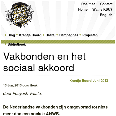
Top
Skip
Skip
Doe mee
Contact
Menu
to
to
Home
Wat is KSU?
primary
secondary
English
content
content
Main
Blog
Skip
Skip
Krantje Boord
Basta!
Campagnes
Projecten
menu
Bibliotheek
to
to
Vakbonden en het
primary
secondary
sociaal akkoord
content
content
Krantje Boord Juni 2013
13 Jun, 2013
door
Henk
door Pouyesh Vafaie.
De Nederlandse vakbonden zijn omgevormd tot niets
meer dan een sociale ANWB.