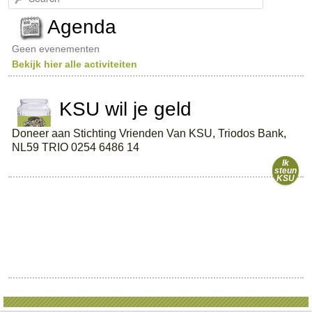
e
a
Agenda
r
c
Geen evenementen
h
Bekijk hier alle activiteiten
KSU wil je geld
Doneer aan Stichting Vrienden Van KSU, Triodos Bank,
NL59 TRIO 0254 6486 14
Ik
steun
KSU