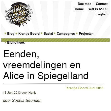
Top
Skip
Skip
Doe mee
Contact
Menu
to
to
Home
Wat is KSU?
primary
secondary
English
content
content
Main
Blog
Skip
Skip
Krantje Boord
Basta!
Campagnes
Projecten
menu
Bibliotheek
to
to
Eenden,
primary
secondary
vreemdelingen en
content
content
Alice in Spiegelland
Krantje Boord Juni 2013
13 Jun, 2013
door
Henk
door Sophia Beunder.