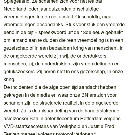
Spiegelland. Ze schamen zich voor het feit dat
Nederland ieder jaar duizenden onschuldige
vreemdelingen in een cel opsluit. Onschuldig, maar
vreemdelingen desondanks. Stuk voor stuk een vreemde
eend in de bijt – spreekwoord uit de 18de eeuw gebruikt
om iemand aan te duiden die ‘een vreemdeling is in een
gezelschap of in een bepaalden kring van menschen’. In
de omgekeerde wereld zijn wij, de onderdukkers,
menschen; zij, de onderdrukten, zijn vreemdelingen en
gelukszoekers. Zij horen niet in ons gezelschap, in onze
kring.
De incidenten die de afgelopen tijd aandacht hebben
gekregen in de media en waar onze BN’ers zich voor
schamen zijn de structurele realiteit in de omgekeerde
wereld. Zo is de mishandeling van de hongerstakende
asielzoeker Bah in detentiecentrum Rotterdam volgens
VVD-staatssecretaris van Veiligheid en Justitie Fred
Teeven “geheel volgens protocol verlopen.”