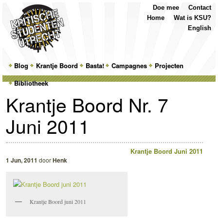
Top
Skip
Skip
Doe mee
Contact
Menu
to
to
Home
Wat is KSU?
primary
secondary
English
content
content
Main
Blog
Skip
Skip
Krantje Boord
Basta!
Campagnes
Projecten
menu
Bibliotheek
to
to
Krantje Boord Nr. 7
primary
secondary
Juni 2011
content
content
Krantje Boord Juni 2011
1 Jun, 2011
door
Henk
Krantje Boord juni 2011