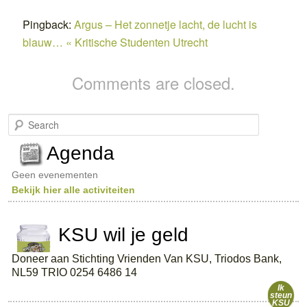
Pingback:
Argus – Het zonnetje lacht, de lucht is
blauw… « Kritische Studenten Utrecht
Comments are closed.
S
e
a
Agenda
r
c
Geen evenementen
h
Bekijk hier alle activiteiten
KSU wil je geld
Doneer aan Stichting Vrienden Van KSU, Triodos Bank,
NL59 TRIO 0254 6486 14
Ik
steun
KSU