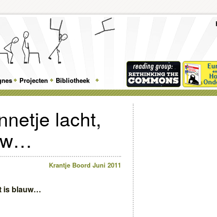
To
Me
Top
Skip
Skip
Feature
to
to
gnes
Projecten
Bibliotheek
Menu
primary
secondary
content
content
netje lacht,
auw…
Krantje Boord Juni 2011
ht is blauw…