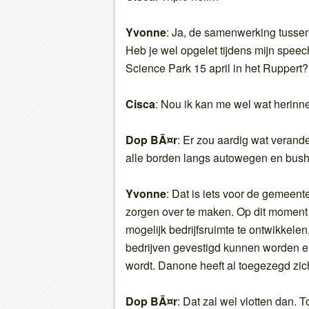
Yvonne
: Ja, de samenwerking tussen
Heb je wel opgelet tijdens mijn speec
Science Park 15 april in het Ruppert?
Cisca
: Nou ik kan me wel wat herinne
Dop BÃ¤r
: Er zou aardig wat verand
alle borden langs autowegen en bush
Yvonne
: Dat is iets voor de gemeen
zorgen over te maken. Op dit moment is
mogelijk bedrijfsruimte te ontwikkel
bedrijven gevestigd kunnen worden en
wordt. Danone heeft al toegezegd zich
Dop BÃ¤r
: Dat zal wel vlotten dan. 