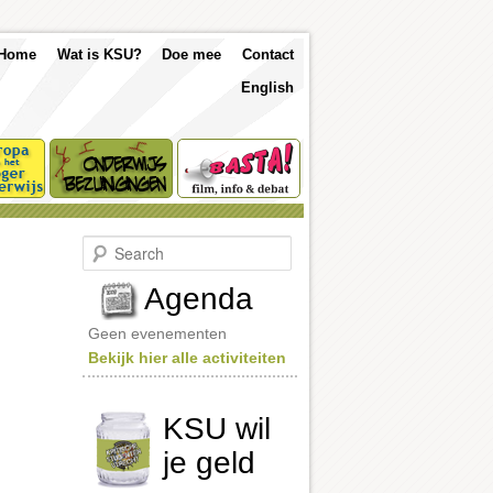
p
Skip
Skip
Home
Wat is KSU?
Doe mee
Contact
nu
English
to
to
primary
secondary
content
content
S
e
a
Agenda
r
c
Geen evenementen
h
Bekijk hier alle activiteiten
KSU wil
je geld