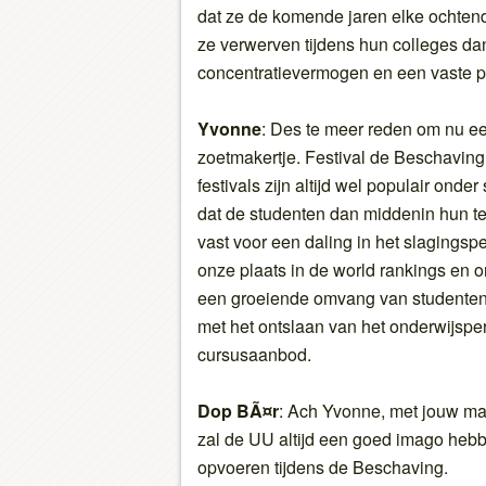
dat ze de komende jaren elke ochtend
ze verwerven tijdens hun colleges dan
concentratievermogen en een vaste p
Yvonne
: Des te meer reden om nu ee
zoetmakertje. Festival de Beschaving
festivals zijn altijd wel populair onde
dat de studenten dan middenin hun ten
vast voor een daling in het slagingsp
onze plaats in de world rankings en
een groeiende omvang van studenten 
met het ontslaan van het onderwijspe
cursusaanbod.
Dop BÃ¤r
: Ach Yvonne, met jouw ma
zal de UU altijd een goed imago hebbe
opvoeren tijdens de Beschaving.