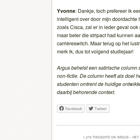
Yvonne
: Dankje, toch prefereer ik e
intelligent over door mijn doordachte 
zoals Cisca, zal er in ieder geval ook
maar beter die stripact had kunnen aa
carrièreswitch. Maar terug op het lu
merk ik, dus tot volgend studiejaar!
Argus behelst een satirische column s
non-fictie. De column heeft als doel 
studenten omtrent de huidige ontwikk
daarbij behorende context.
Facebook
Twitter
1,279 THOUGHTS ON “
ARGUS – HET 