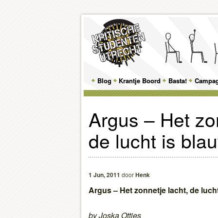
Main
Blog
Skip
Skip
Krantje Boord
Basta!
Campa
menu
to
to
Argus – Het zon
primary
secondary
de lucht is bl
content
content
1 Jun, 2011
door
Henk
Argus – Het zonnetje lacht, de luc
by Joska Ottjes