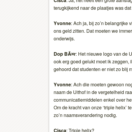
Cisca
: Ja, het heeft een grote aansl
terugkijkend naar de plaatjes was dat
Yvonne
: Ach ja, bij zo’n belangrijke 
ons geld zitten. Dat moeten we immers
onderwijs.
Dop BÃ¤r
: Het nieuwe logo van de Ui
ook erg goed gelukt moet ik zeggen, i
gehoord dat studenten er niet zo blij m
Yvonne
: Ach die moeten gewoon nog
naam de Uithof in de vergetelheid raa
communicatiemiddelen enkel over het
Om de kracht van onze ‘triple helix
zo’n naamsverandering nodig.
Cisca
: Triple helix?