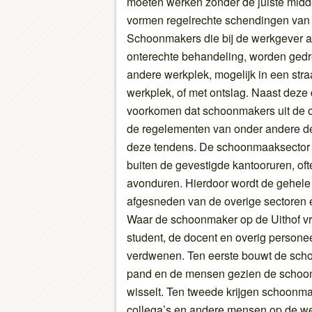
moeten werken zonder de juiste midd
vormen regelrechte schendingen van 
Schoonmakers die bij de werkgever 
onterechte behandeling, worden gedr
andere werkplek, mogelijk in een stra
werkplek, of met ontslag. Naast dez
voorkomen dat schoonmakers uit de o
de regelementen van onder andere de
deze tendens. De schoonmaaksector 
buiten de gevestigde kantooruren, oft
avonduren. Hierdoor wordt de gehele
afgesneden van de overige sectoren 
Waar de schoonmaker op de Uithof vr
student, de docent en overig personeel
verdwenen. Ten eerste bouwt de sch
pand en de mensen gezien de schoon
wisselt. Ten tweede krijgen schoonmak
collega’s en andere mensen op de we