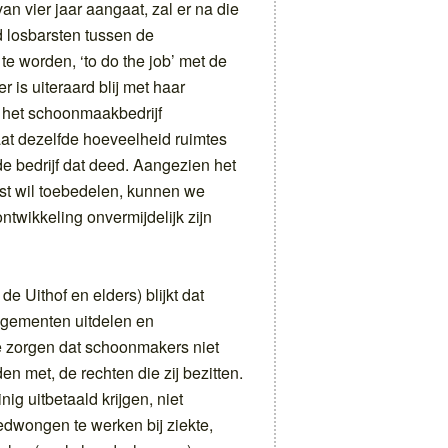
n vier jaar aangaat, zal er na die
d losbarsten tussen de
 worden, ‘to do the job’ met de
r is uiteraard blij met haar
 het schoonmaakbedrijf
aat dezelfde hoeveelheid ruimtes
 bedrijf dat deed. Aangezien het
st wil toebedelen, kunnen we
ntwikkeling onvermijdelijk zijn
e Uithof en elders) blijkt dat
igementen uitdelen en
 zorgen dat schoonmakers niet
n met, de rechten die zij bezitten.
ig uitbetaald krijgen, niet
gedwongen te werken bij ziekte,