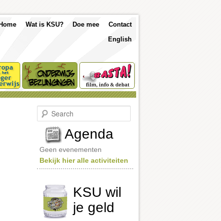
p
Skip
Skip
Home
Wat is KSU?
Doe mee
Contact
nu
English
to
to
primary
secondary
content
content
S
e
a
Agenda
r
c
Geen evenementen
h
Bekijk hier alle activiteiten
KSU wil
je geld