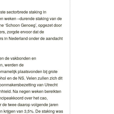
ste sectorbrede staking in
en weken –durende staking van de
e ‘Schoon Genoeg’, opgezet door
s, zorgde ervoor dat de
rs in Nederland onder de aandacht
sen de vakbonden en
en, werden de
namelijk plaatsvonden bij grote
ol en de NS. Velen zullen zich dit
oonmakersbezetting van Utrecht
anhield. Na negen weken bereikten
cipeakkoord over het cao,
 de twee daarop volgende jaren
n krijgen van 3,5%. De staking was