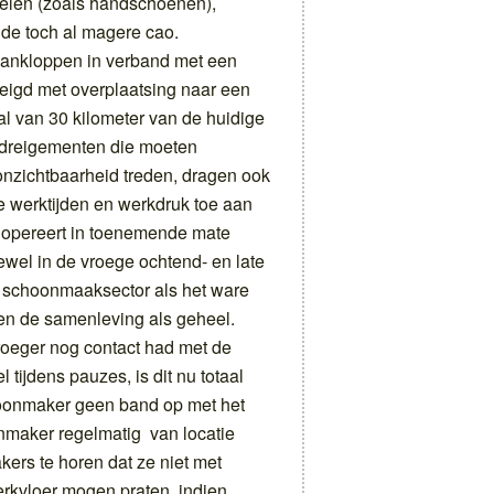
elen (zoals handschoenen),
de toch al magere cao.
aankloppen in verband met een
eigd met overplaatsing naar een
al van 30 kilometer van de huidige
e dreigementen die moeten
nzichtbaarheid treden, dragen ook
 werktijden en werkdruk toe aan
opereert in toenemende mate
ewel in de vroege ochtend- en late
 schoonmaaksector als het ware
en de samenleving als geheel.
oeger nog contact had met de
 tijdens pauzes, is dit nu totaal
oonmaker geen band op met het
maker regelmatig van locatie
ers te horen dat ze niet met
rkvloer mogen praten, indien