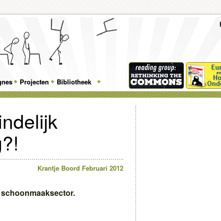
To
Me
Top
Skip
Skip
Feature
to
to
gnes
Projecten
Bibliotheek
Menu
primary
secondary
content
content
indelijk
?!
Krantje Boord Februari 2012
 schoonmaaksector.