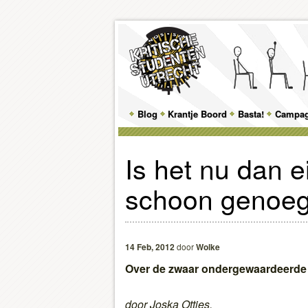
Main
Blog
Skip
Skip
Krantje Boord
Basta!
Campa
menu
to
to
Is het nu dan e
primary
secondary
schoon genoeg
content
content
14 Feb, 2012
door
Wolke
Over de zwaar ondergewaardeerde
door Joska Ottjes.