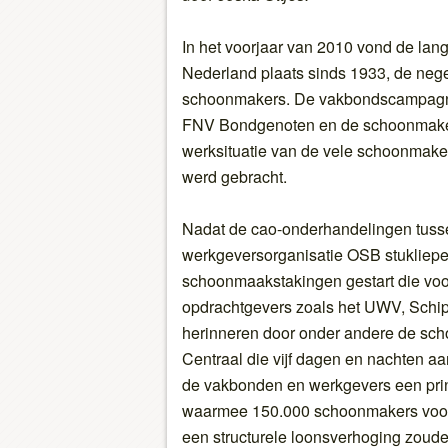
In het voorjaar van 2010 vond de lang
Nederland plaats sinds 1933, de neg
schoonmakers. De vakbondscampagn
FNV Bondgenoten en de schoonmaker
werksituatie van de vele schoonmake
werd gebracht.
Nadat de cao-onderhandelingen tus
werkgeversorganisatie OSB stukliep
schoonmaakstakingen gestart die voor
opdrachtgevers zoals het UWV, Schiph
herinneren door onder andere de sch
Centraal die vijf dagen en nachten a
de vakbonden en werkgevers een prin
waarmee 150.000 schoonmakers voor
een structurele loonsverhoging zoude