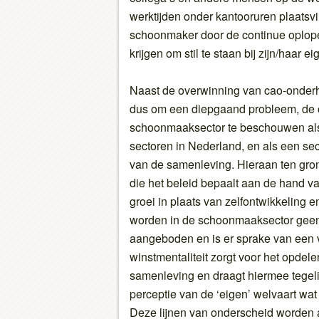
werktijden onder kantooruren plaatsvin
schoonmaker door de continue oplop
krijgen om stil te staan bij zijn/haar
Naast de overwinning van cao-onderh
dus om een diepgaand probleem, de 
schoonmaaksector te beschouwen als
sectoren in Nederland, en als een se
van de samenleving. Hieraan ten grond
die het beleid bepaalt aan de hand 
groei in plaats van zelfontwikkeling 
worden in de schoonmaaksector geen
aangeboden en is er sprake van een v
winstmentaliteit zorgt voor het opdel
samenleving en draagt hiermee tegelij
perceptie van de ‘eigen’ welvaart wat 
Deze lijnen van onderscheid worden 