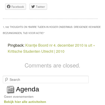
Facebook
Twitter
1,182 THOUGHTS ON “
BARRE TIJDEN IN HOGER ONDERWIJS: DREIGENDE KEIHARDE
BEZUINIGINGEN, TIJD VOOR ACTIE!
”
Pingback:
Krantje Boord nr 4. december 2010 is uit «
Kritische Studenten Utrecht | 2010
Comments are closed.
S
e
a
Agenda
r
c
Geen evenementen
h
Bekijk hier alle activiteiten