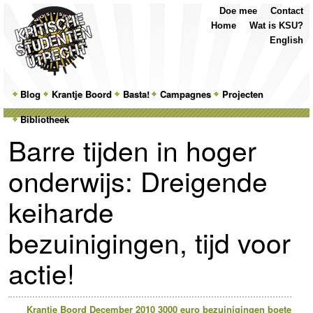
Top
Skip
Skip
Doe mee
Contact
Menu
to
to
Home
Wat is KSU?
primary
secondary
English
content
content
Main
Blog
Skip
Skip
Krantje Boord
Basta!
Campagnes
Projecten
menu
Bibliotheek
to
to
Barre tijden in hoger
primary
secondary
onderwijs: Dreigende
content
content
keiharde
bezuinigingen, tijd voor
actie!
Krantje Boord December 2010
3000 euro
bezuinigingen
boete