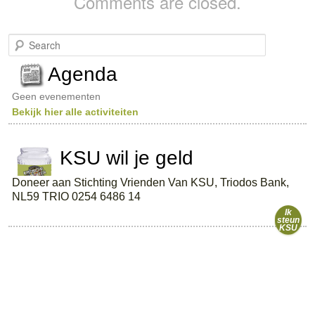
Comments are closed.
S
e
a
Agenda
r
c
Geen evenementen
h
Bekijk hier alle activiteiten
KSU wil je geld
Doneer aan Stichting Vrienden Van KSU, Triodos Bank,
NL59 TRIO 0254 6486 14
Ik
steun
KSU