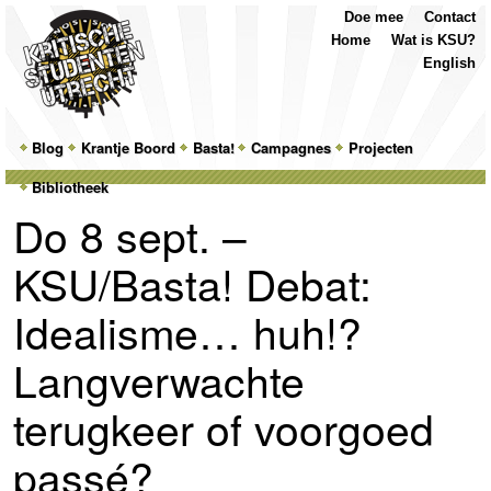
Top
Skip
Skip
Doe mee
Contact
Menu
to
to
Home
Wat is KSU?
primary
secondary
English
content
content
Main
Blog
Skip
Skip
Krantje Boord
Basta!
Campagnes
Projecten
menu
Bibliotheek
to
to
Do 8 sept. –
primary
secondary
KSU/Basta! Debat:
content
content
Idealisme… huh!?
Langverwachte
terugkeer of voorgoed
passé?