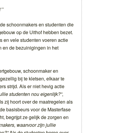
!”
r de schoonmakers en studenten die
gebouw op de Uithof hebben bezet.
 en vele studenten voeren actie
 en de bezuinigingen in het
ppertgebouw, schoonmaker en
ezellig bij te kletsen, elkaar te
 strijd. Als er niet hevig actie
ullie studenten nou eigenlijk?”
,
s zij hoort over de maatregelen als
 de basisbeurs voor de Masterfase
t, begrijpt ze gelijk de zorgen en
akers, waarvoor zijn jullie
en?”
Als de studenten horen over