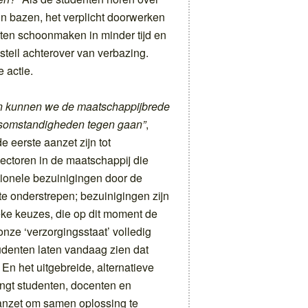
n bazen, het verplicht doorwerken
eten schoonmaken in minder tijd en
steil achterover van verbazing.
e actie.
an kunnen we de maatschappijbrede
dsomstandigheden tegen gaan”
,
 eerste aanzet zijn tot
ectoren in de maatschappij die
tionele bezuinigingen door de
e onderstrepen; bezuinigingen zijn
ke keuzes, die op dit moment de
nze ‘verzorgingsstaat’ volledig
denten laten vandaag zien dat
En het uitgebreide, alternatieve
gt studenten, docenten en
anzet om samen oplossing te