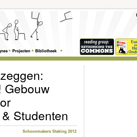
To
Me
Top
Skip
Skip
Feature
to
to
gnes
Projecten
Bibliotheek
Menu
primary
secondary
content
content
 zeggen:
! Gebouw
or
& Studenten
Schoonmakers Staking 2012