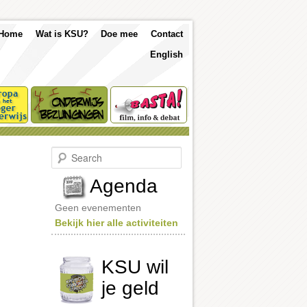
p
Skip
Skip
Home
Wat is KSU?
Doe mee
Contact
nu
English
to
to
primary
secondary
content
content
S
e
a
Agenda
r
c
Geen evenementen
h
Bekijk hier alle activiteiten
KSU wil
je geld