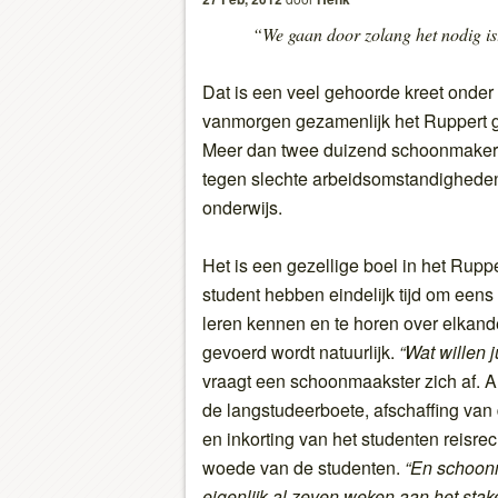
“We gaan door zolang het nodig is
Dat is een veel gehoorde kreet onde
vanmorgen gezamenlijk het Ruppert 
Meer dan twee duizend schoonmakers
tegen slechte arbeidsomstandigheden
onderwijs.
Het is een gezellige boel in het Ru
student hebben eindelijk tijd om eens g
leren kennen en te horen over elkanders
gevoerd wordt natuurlijk.
“Wat willen j
vraagt een schoonmaakster zich af. Al
de langstudeerboete, afschaffing van
en inkorting van het studenten reisrech
woede van de studenten.
“En schoonm
eigenlijk al zeven weken aan het stak