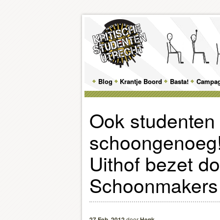
Main
Blog
Skip
Skip
Krantje Boord
Basta!
Campa
menu
to
to
Ook studenten
primary
secondary
schoongenoeg
content
content
Uithof bezet do
Schoonmakers 
27 Feb, 2012
door
Henk