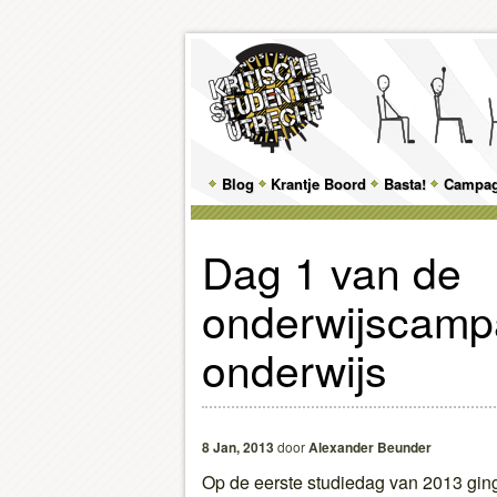
Main
Blog
Skip
Skip
Krantje Boord
Basta!
Campa
menu
to
to
Dag 1 van de
primary
secondary
onderwijscampa
content
content
onderwijs
8 Jan, 2013
door
Alexander Beunder
Op de eerste studiedag van 2013 gin