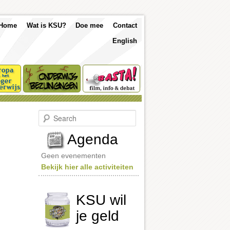
p
Skip
Skip
Home
Wat is KSU?
Doe mee
Contact
nu
English
to
to
primary
secondary
content
content
S
e
a
Agenda
r
c
Geen evenementen
h
Bekijk hier alle activiteiten
KSU wil
je geld