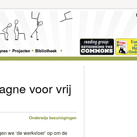
To
Me
Top
Skip
Skip
Feature
to
to
gnes
Projecten
Bibliotheek
Menu
primary
secondary
content
content
gne voor vrij
Onderwijs bezuinigingen
gen we ‘de werkvloer’ op om de