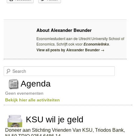
About Alexander Beunder
Economiestudent aan de Utrecht University School of
Economics. Schrijft ook voor
.
Economielinks
View all posts by Alexander Beunder
→
S
e
a
Agenda
r
c
Geen evenementen
h
Bekijk hier alle activiteiten
KSU wil je geld
Doneer aan Stichting Vrienden Van KSU, Triodos Bank,