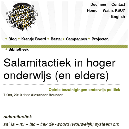
Top
Skip
Skip
Doe mee
Contact
Menu
to
to
Home
Wat is KSU?
primary
secondary
English
content
content
Main
Blog
Skip
Skip
Krantje Boord
Basta!
Campagnes
Projecten
menu
Bibliotheek
to
to
Salamitactiek in hoger
primary
secondary
onderwijs (en elders)
content
content
Opinie
bezuinigingen
onderwijs
politiek
7 Oct, 2010
door
Alexander Beunder
salamitactiek
:
sa` la – mi – tac – tiek de -woord (vrouwelijk) systeem om