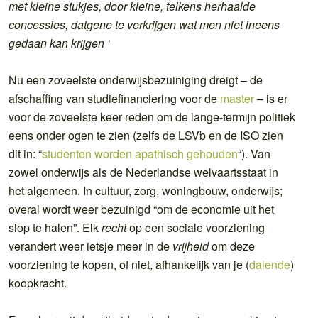
met kleine stukjes, door kleine, telkens herhaalde
concessies, datgene te verkrijgen wat men niet ineens
gedaan kan krijgen ‘
Nu een zoveelste onderwijsbezuiniging dreigt – de
afschaffing van studiefinanciering voor de
master
– is er
voor de zoveelste keer reden om de lange-termijn politiek
eens onder ogen te zien (zelfs de LSVb en de ISO zien
dit in: “
studenten worden apathisch gehouden
“). Van
zowel onderwijs als de Nederlandse welvaartsstaat in
het algemeen. In cultuur, zorg, woningbouw, onderwijs;
overal wordt weer bezuinigd “om de economie uit het
slop te halen”. Elk
recht
op een sociale voorziening
verandert weer ietsje meer in de
vrijheid
om deze
voorziening te kopen, of niet, afhankelijk van je (
dalende
)
koopkracht.