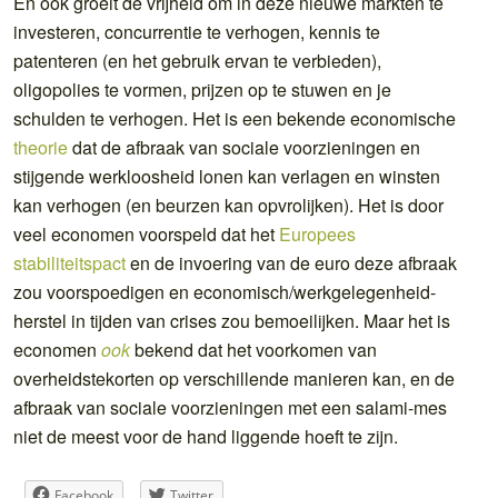
En ook groeit de vrijheid om in deze nieuwe markten te
investeren, concurrentie te verhogen, kennis te
patenteren (en het gebruik ervan te verbieden),
oligopolies te vormen, prijzen op te stuwen en je
schulden te verhogen. Het is een bekende economische
theorie
dat de afbraak van sociale voorzieningen en
stijgende werkloosheid lonen kan verlagen en winsten
kan verhogen (en beurzen kan opvrolijken). Het is door
veel economen voorspeld dat het
Europees
stabiliteitspact
en de invoering van de euro deze afbraak
zou voorspoedigen en economisch/werkgelegenheid-
herstel in tijden van crises zou bemoeilijken.
Maar het is
economen
ook
bekend dat het voorkomen van
overheidstekorten op verschillende manieren kan, en de
afbraak van sociale voorzieningen met een salami-mes
niet de meest voor de hand liggende hoeft te zijn.
Facebook
Twitter