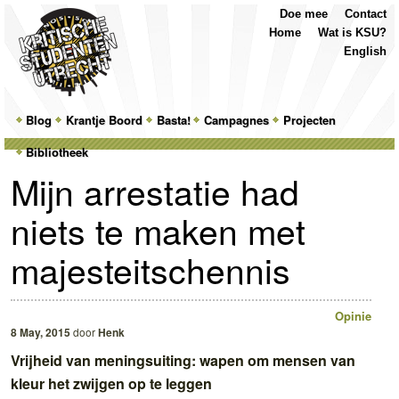
Top
Skip
Skip
Doe mee
Contact
Menu
to
to
Home
Wat is KSU?
primary
secondary
English
content
content
Main
Blog
Skip
Skip
Krantje Boord
Basta!
Campagnes
Projecten
menu
Bibliotheek
to
to
Mijn arrestatie had
primary
secondary
niets te maken met
content
content
majesteitschennis
Opinie
8 May, 2015
door
Henk
Vrijheid van meningsuiting: wapen om mensen van
kleur het zwijgen op te leggen