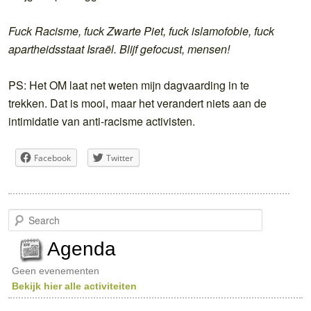
Fuck Racisme, fuck Zwarte Piet, fuck islamofobie, fuck
apartheidsstaat Israël. Blijf gefocust, mensen!
PS: Het OM laat net weten mijn dagvaarding in te
trekken. Dat is mooi, maar het verandert niets aan de
intimidatie van anti-racisme activisten.
Facebook
Twitter
S
e
a
Agenda
r
c
Geen evenementen
h
Bekijk hier alle activiteiten