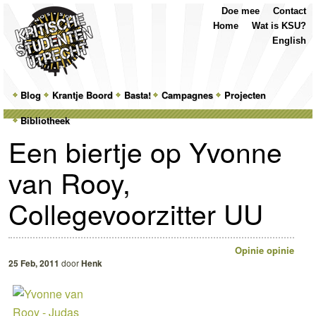
Top
Skip
Skip
Doe mee
Contact
Menu
to
to
Home
Wat is KSU?
primary
secondary
English
content
content
Main
Blog
Skip
Skip
Krantje Boord
Basta!
Campagnes
Projecten
menu
Bibliotheek
to
to
Een biertje op Yvonne
primary
secondary
van Rooy,
content
content
Collegevoorzitter UU
Opinie
opinie
25 Feb, 2011
door
Henk