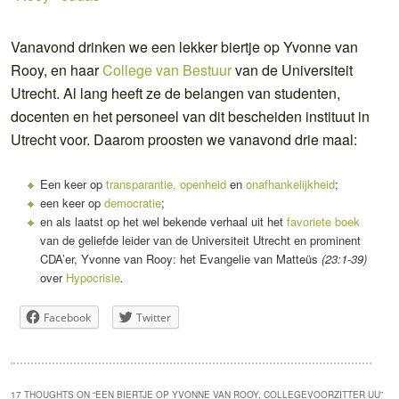
Vanavond drinken we een lekker biertje op Yvonne van
Rooy, en haar
College van Bestuur
van de Universiteit
Utrecht. Al lang heeft ze de belangen van studenten,
docenten en het personeel van dit bescheiden instituut in
Utrecht voor. Daarom proosten we vanavond drie maal:
Een keer op
transparantie, openheid
en
onafhankelijkheid
;
een keer op
democratie
;
en als laatst op het wel bekende verhaal uit het
favoriete boek
van de geliefde leider van de Universiteit Utrecht en prominent
CDA’er, Yvonne van Rooy
: het Evangelie van Matteüs
(23:1-39)
over
Hypocrisie
.
Facebook
Twitter
17 THOUGHTS ON “
EEN BIERTJE OP YVONNE VAN ROOY, COLLEGEVOORZITTER UU
”