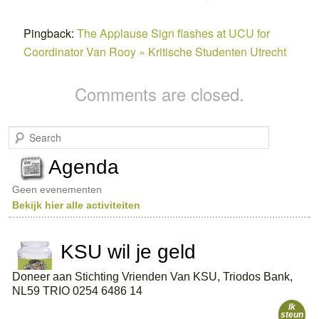
Pingback:
The Applause Sign flashes at UCU for
Coordinator Van Rooy « Kritische Studenten Utrecht
Comments are closed.
S
e
a
Agenda
r
c
Geen evenementen
h
Bekijk hier alle activiteiten
KSU wil je geld
Doneer aan Stichting Vrienden Van KSU, Triodos Bank,
NL59 TRIO 0254 6486 14
Ik
steun