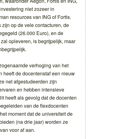
gen, waaronder Aegon, Fortis en ING,
investering niet zozeer in
man resources van ING of Fortis.
 zijn op de vele contacturen, de
legegeld (26.000 Euro), en de
 zal opleveren, is begrijpelijk, maar
begrijpelijk.
 zogenaamde verhoging van het
n heeft de docentenstaf een nieuw
ze net afgestudeerden zijn
ervaren en hebben intensieve
Dit heeft als gevolg dat de docenten
 begeleiden van de flexdocenten
het moment dat de universiteit de
bieden (na drie jaar) worden ze
van voor af aan.