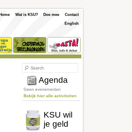
p
Skip
Skip
Home
Wat is KSU?
Doe mee
Contact
nu
English
to
to
primary
secondary
content
content
S
e
a
Agenda
r
c
Geen evenementen
h
Bekijk hier alle activiteiten
KSU wil
je geld