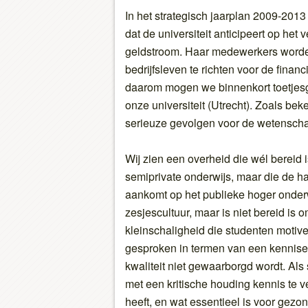
In het strategisch jaarplan 2009-2013
dat de universiteit anticipeert op het
geldstroom. Haar medewerkers worde
bedrijfsleven te richten voor de fina
daarom mogen we binnenkort toetje
onze universiteit (Utrecht). Zoals be
serieuze gevolgen voor de wetenschapp
Wij zien een overheid die wél bereid i
semiprivate onderwijs, maar die de h
aankomt op het publieke hoger onderw
zesjescultuur, maar is niet bereid is o
kleinschaligheid die studenten motive
gesproken in termen van een kennisec
kwaliteit niet gewaarborgd wordt. Als
met een kritische houding kennis te v
heeft, en wat essentieel is voor gez