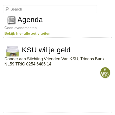
S
e
a
Agenda
r
c
Geen evenementen
h
Bekijk hier alle activiteiten
KSU wil je geld
Doneer aan Stichting Vrienden Van KSU, Triodos Bank,
NL59 TRIO 0254 6486 14
Ik
steun
KSU