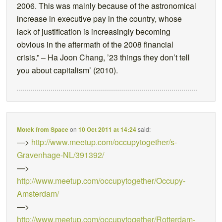
2006. This was mainly because of the astronomical
increase in executive pay in the country, whose
lack of justification is increasingly becoming
obvious in the aftermath of the 2008 financial
crisis.” – Ha Joon Chang, ’23 things they don’t tell
you about capitalism’ (2010).
Motek from Space
on
10 Oct 2011 at 14:24
said:
—>
http://www.meetup.com/occupytogether/s-
Gravenhage-NL/391392/
—>
http://www.meetup.com/occupytogether/Occupy-
Amsterdam/
—>
http://www.meetup.com/occupytogether/Rotterdam-