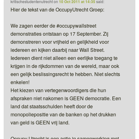
kritischestudentenutrecht
on
10 Oct 2011 at 14:35
said:
Hier de tekst van de OccupyUtrecht Groep:
We zagen eerder de #occupywallstreet
demonstraties ontstaan op 17 September. Zij
demonstreren voor vrijheid en gelijkheid voor
iedereen en kijken daarbij naar Wall Street.
Iedereen dient niet alleen een eerlijke toegang te
krijgen in de rijkdommen van de wereld, maar ook
een gelijk beslissingsrecht te hebben. Niet slechts
enkelen!
Het kiezen van vertegenwoordigers die hun
afspraken niet nakomen is GEEN democratie. Een
land dat staatsschulden heeft door de
monopoliepositie van de banken op het drukken
van geld is GEEN vrij land.
Occupy Utrecht is een actie in samenwerking met