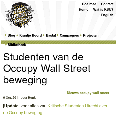
Top
Skip
Skip
Doe mee
Contact
Menu
to
to
Home
Wat is KSU?
primary
secondary
English
content
content
Main
Blog
Skip
Skip
Krantje Boord
Basta!
Campagnes
Projecten
menu
Bibliotheek
to
to
Studenten van de
primary
secondary
Occupy Wall Street
content
content
beweging
Nieuws
occupy wall street
6 Oct, 2011
door
Henk
[
Update
: voor alles van
Kritische Studenten Utrecht over
de Occupy beweging
]