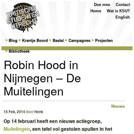
Top
Skip
Skip
Doe mee
Contact
Menu
to
to
Home
Wat is KSU?
primary
secondary
English
content
content
Main
Blog
Skip
Skip
Krantje Boord
Basta!
Campagnes
Projecten
menu
Bibliotheek
to
to
Robin Hood in
primary
secondary
Nijmegen – De
content
content
Muitelingen
Nieuws
15 Feb, 2014
door
Henk
Op 14 februari heeft een nieuwe actiegroep,
Muitelingen
, een tafel vol gestolen spullen in het