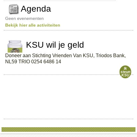
a
Agenda
r
c
Geen evenementen
h
Bekijk hier alle activiteiten
KSU wil je geld
Doneer aan Stichting Vrienden Van KSU, Triodos Bank,
NL59 TRIO 0254 6486 14
Ik
steun
KSU