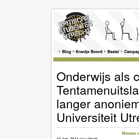
Main
Blog
Skip
Skip
Krantje Boord
Basta!
Campa
menu
to
to
Onderwijs als c
primary
secondary
Tentamenuitsla
content
content
langer anoniem
Universiteit Utr
Nieuws
14 Jun, 2011
door
Henk