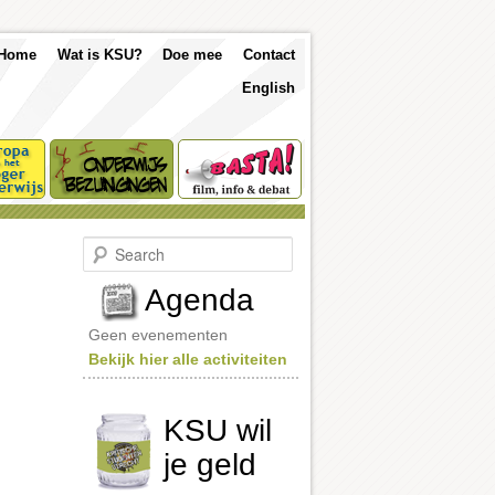
p
Skip
Skip
Home
Wat is KSU?
Doe mee
Contact
nu
English
to
to
primary
secondary
content
content
S
e
a
Agenda
r
c
Geen evenementen
h
Bekijk hier alle activiteiten
KSU wil
je geld