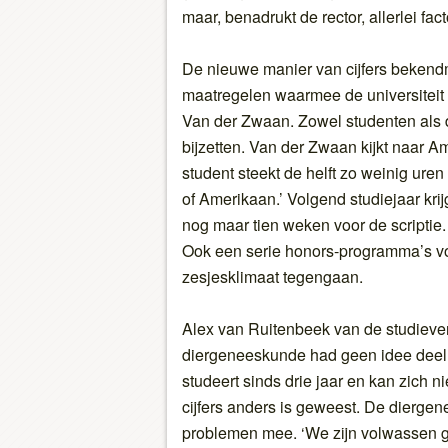
maar, benadrukt de rector, allerlei fa
De nieuwe manier van cijfers bekend
maatregelen waarmee de universiteit h
Van der Zwaan. Zowel studenten als 
bijzetten. Van der Zwaan kijkt naar 
student steekt de helft zo weinig ure
of Amerikaan.’ Volgend studiejaar kr
nog maar tien weken voor de scriptie. 
Ook een serie honors-programma’s vo
zesjesklimaat tegengaan.
Alex van Ruitenbeek van de studiev
diergeneeskunde had geen idee deel 
studeert sinds drie jaar en kan zich 
cijfers anders is geweest. De dierge
problemen mee. ‘We zijn volwassen g