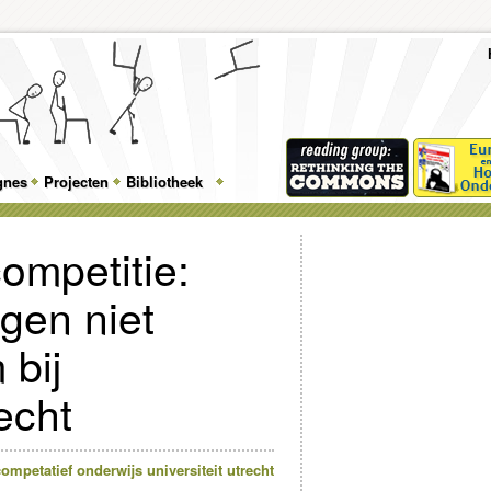
To
Me
Top
Skip
Skip
Feature
to
to
gnes
Projecten
Bibliotheek
Menu
primary
secondary
content
content
ompetitie:
gen niet
 bij
echt
competatief onderwijs
universiteit utrecht