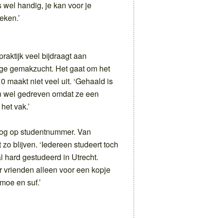
s wel handig, je kan voor je
eken.’
raktijk veel bijdraagt aan
nige gemakzucht. Het gaat om het
0 maakt niet veel uit. ‘Gehaald is
ijn wel gedreven omdat ze een
het vak.’
n nog op studentnummer. Van
o blijven. ‘Iedereen studeert toch
al hard gestudeerd in Utrecht.
r vrienden alleen voor een kopje
 moe en suf.’