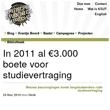
Top
Skip
Skip
Doe mee
Contact
Menu
to
to
Home
Wat is KSU?
primary
secondary
English
content
content
Main
Blog
Skip
Skip
Krantje Boord
Basta!
Campagnes
Projecten
menu
Bibliotheek
to
to
In 2011 al €3.000
primary
secondary
boete voor
content
content
studievertraging
Nieuws
bezuinigingen
boete
langstudeerders
rutte
studievertraging
24 Nov, 2010
door
Henk