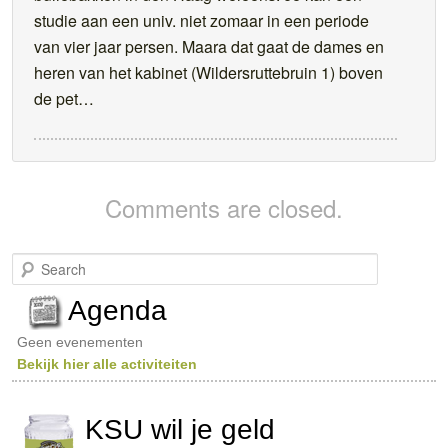
studie aan een univ. niet zomaar in een periode
van vier jaar persen. Maara dat gaat de dames en
heren van het kabinet (Wildersruttebruin 1) boven
de pet…
Comments are closed.
S
e
a
Agenda
r
c
Geen evenementen
h
Bekijk hier alle activiteiten
KSU wil je geld