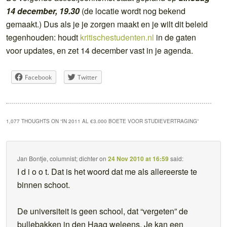
14 december, 19.30
(de locatie wordt nog bekend
gemaakt.) Dus als je je zorgen maakt en je wilt dit beleid
tegenhouden: houdt
kritischestudenten.nl
in de gaten
voor updates, en zet 14 december vast in je agenda.
Facebook
Twitter
1,077 THOUGHTS ON “
IN 2011 AL €3.000 BOETE VOOR STUDIEVERTRAGING
”
Jan Bontje, columnist; dichter
on
24 Nov 2010 at 16:59
said:
I d i o o t. Dat is het woord dat me als allereerste te
binnen schoot.
De universiteit is geen school, dat “vergeten” de
bullebakken in den Haag weleens. Je kan een