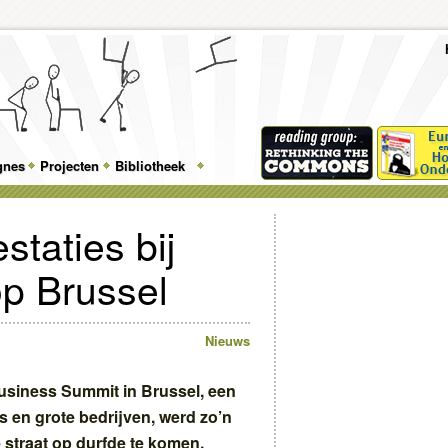
To
Me
Top
Skip
Skip
Feature
to
to
gnes
Projecten
Bibliotheek
Menu
primary
secondary
content
content
taties bij
op Brussel
Nieuws
usiness Summit in Brussel, een
s en grote bedrijven, werd zo’n
 straat op durfde te komen.