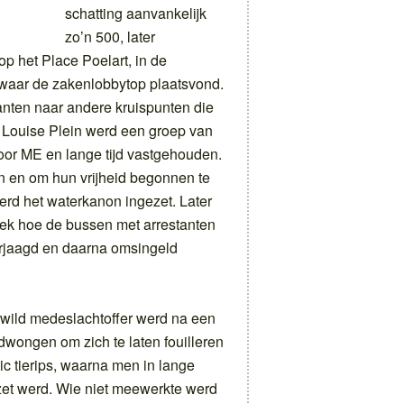
schatting aanvankelijk
zo’n 500, later
p het Place Poelart, in de
 waar de zakenlobbytop plaatsvond.
anten naar andere kruispunten die
t Louise Plein werd een groep van
or ME en lange tijd vastgehouden.
 en om hun vrijheid begonnen te
erd het waterkanon ingezet. Later
ek hoe de bussen met arrestanten
rjaagd en daarna omsingeld
ewild medeslachtoffer werd na een
wongen om zich te laten fouilleren
ic tierips, waarna men in lange
zet werd. Wie niet meewerkte werd