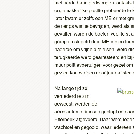
met harde hand gedwongen, ook als 
ongemakkelijke positie probeerde te 
later kwam er zelfs een ME-er met gri
de tierips wist te bevrijden, werd als
gevallen waren de boeien veel te stra
groep omsingeld door ME-ers en toen
naderde om vrijheid te eisen, werd di
terugkeerde werd gearresteerd en bij
muur politievoertuigen voor gezet om
gezien kon worden door journalisten 
Na lange tijd zo
vernederd te zijn
geweest, werden de
arrestanten in bussen gestopt en naa
Etterbeek afgevoerd. Daar werd iedere
wachtcellen gegooid, waar iedereen z