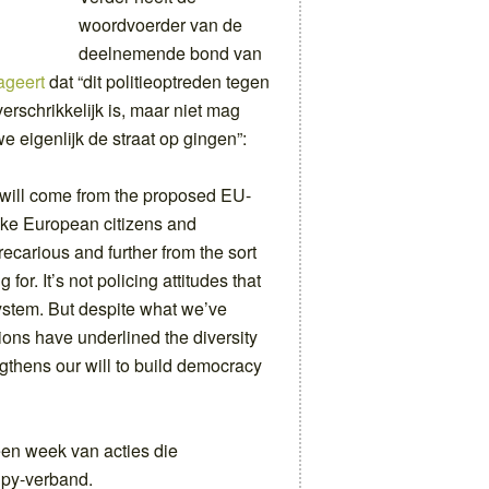
woordvoerder van de
deelnemende bond van
ageert
dat “dit politieoptreden tegen
rschrikkelijk is, maar niet mag
 eigenlijk de straat op gingen”:
t will come from the proposed EU-
make European citizens and
ecarious and further from the sort
 for. It’s not policing attitudes that
 system. But despite what we’ve
ions have underlined the diversity
ngthens our will to build democracy
een week van acties die
upy-verband.