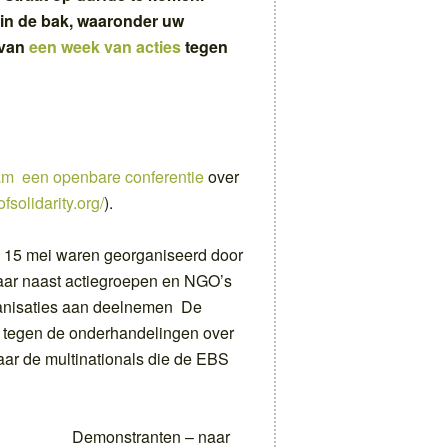
 in de bak, waaronder uw
 van
een week van acties
tegen
am een openbare conferentie
over
ofsolidarity.org/
).
 15 mei waren georganiseerd door
aar naast actiegroepen en NGO’s
anisaties aan deelnemen De
t tegen de onderhandelingen over
ar de multinationals die de EBS
Demonstranten – naar