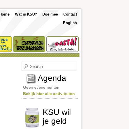
p
Skip
Skip
Home
Wat is KSU?
Doe mee
Contact
nu
English
to
to
primary
secondary
content
content
S
e
a
Agenda
r
c
Geen evenementen
h
Bekijk hier alle activiteiten
KSU wil
je geld