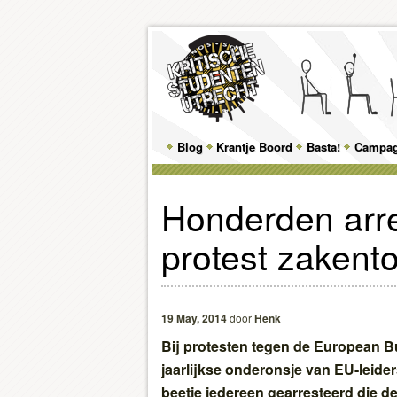
Main
Blog
Skip
Skip
Krantje Boord
Basta!
Campa
menu
to
to
Honderden arres
primary
secondary
protest zakent
content
content
19 May, 2014
door
Henk
Bij protesten tegen de European B
jaarlijkse onderonsje van EU-leider
beetje iedereen gearresteerd die de