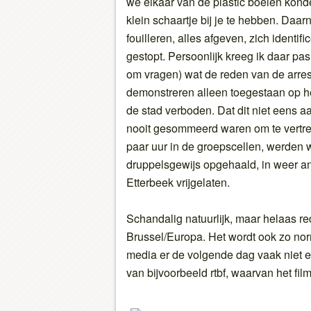
we elkaar van de plastic boeien kond
klein schaartje bij je te hebben. Daa
fouilleren, alles afgeven, zich identi
gestopt. Persoonlijk kreeg ik daar pa
om vragen) wat de reden van de arrest
demonstreren alleen toegestaan op he
de stad verboden. Dat dit niet eens
nooit gesommeerd waren om te vertrek
paar uur in de groepscellen, werden
druppelsgewijs opgehaald, in weer an
Etterbeek vrijgelaten.
Schandalig natuurlijk, maar helaas red
Brussel/Europa. Het wordt ook zo no
media er de volgende dag vaak niet 
van bijvoorbeeld rtbf, waarvan het film