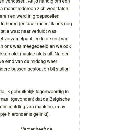
en verlossen. Altijd handig om een
rna moest iedereen zich weer laten
ficeren en werd in groepscellen
s te horen (en daar moest ik ook nog
atie was: naar verluidt was
t verzamelpunt, en in de rest van
 aan ons was meegedeeld en we ook
ken oid. maakte niets uit. Na een
 we eind van de middag weer
dere bussen gestopt en bij station
elijk gebruikelijk tegenwoordig in
rmaal (gevonden) dat de Belgische
eens melding van maakten. (muv.
pje hieronder is gelinkt).
Verder heeft de