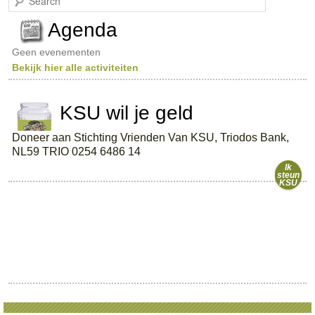
e
a
Agenda
r
c
Geen evenementen
h
Bekijk hier alle activiteiten
KSU wil je geld
Doneer aan Stichting Vrienden Van KSU, Triodos Bank,
NL59 TRIO 0254 6486 14
Ik
steun
KSU