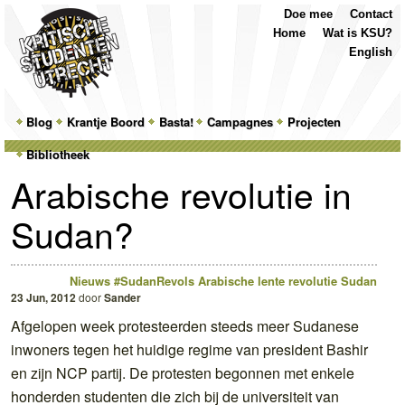
Top
Skip
Skip
Doe mee
Contact
Menu
to
to
Home
Wat is KSU?
primary
secondary
English
content
content
Main
Blog
Skip
Skip
Krantje Boord
Basta!
Campagnes
Projecten
menu
Bibliotheek
to
to
Arabische revolutie in
primary
secondary
Sudan?
content
content
Nieuws
#SudanRevols
Arabische lente
revolutie
Sudan
23 Jun, 2012
door
Sander
Afgelopen week protesteerden steeds meer Sudanese
inwoners tegen het huidige regime van president Bashir
en zijn NCP partij. De protesten begonnen met enkele
honderden studenten die zich bij de universiteit van