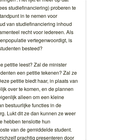
es studiefinanciering) proberen te
standpunt in te nemen voor
ud van studiefinanciering inhoud
damenteel recht voor iedereen. Als
tenpopulatie vertegenwoordigt, is
 studenten besteed?
 petitie leest? Zal de minister
tudenten een petitie tekenen? Zal ze
ze petitie biedt haar, in plaats van
lijk over te komen, en de plannen
igenlijk alleen om een kleine
an bestuurlijke functies in de
org. Lukt dit ze dan kunnen ze weer
ze hebben tenslotte hun
 koste van de gemiddelde student.
ichzelf prachtig presenteren door