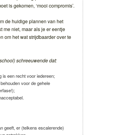
emoet is gekomen, ‘mooi compromis’.
 om de huidige plannen van het
t me niet, maar als je er eentje
en om het wat strijdbaarder over te
eschool) schreeuwende dat:
 is een recht voor iedereen;
 behouden voor de gehele
rfase!);
onacceptabel.
n geeft, er (telkens escalerende)
erug getrokken.