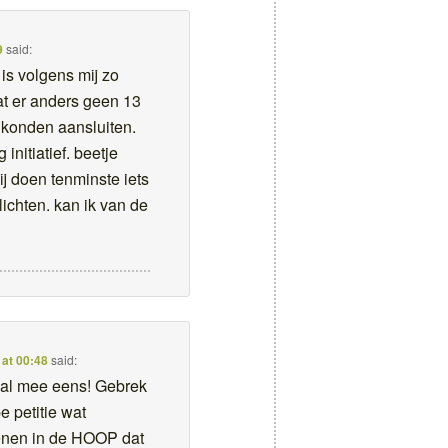
9
said:
 is volgens mij zo
t er anders geen 13
j konden aansluiten.
 initiatief. beetje
zij doen tenminste iets
lichten. kan ik van de
 at 00:48
said:
aal mee eens! Gebrek
e petitie wat
enen in de HOOP dat