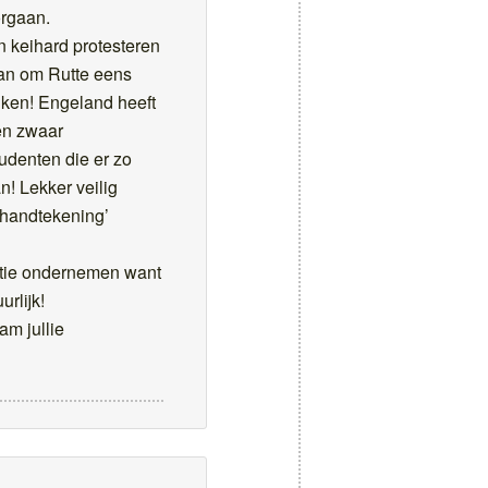
orgaan.
n keihard protesteren
an om Rutte eens
uiken! Engeland heeft
ben zwaar
tudenten die er zo
! Lekker veilig
 ‘handtekening’
ctie ondernemen want
urlijk!
 jullie