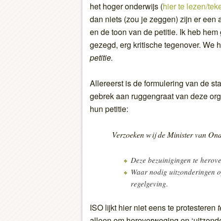
het hoger onderwijs (
hier te lezen/te
dan niets (zou je zeggen) zijn er een
en de toon van de petitie. Ik heb hem 
gezegd, erg kritische tegenover. We 
petitie.
Allereerst is de formulering van de s
gebrek aan ruggengraat van deze organ
hun petitie:
Verzoeken wij de Minister van On
Deze bezuinigingen te herov
Waar nodig uitzonderingen o
regelgeving.
ISO lijkt hier niet eens te protesteren
alleen om heroverweging en ‘uitzonder