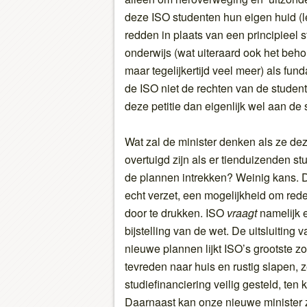
deze ISO studenten hun eigen huid (le
redden in plaats van een principieel 
onderwijs (wat uiteraard ook het beho
maar tegelijkertijd veel meer) als fun
de ISO niet de rechten van de studen
deze petitie dan eigenlijk wel aan de
Wat zal de minister denken als ze deze
overtuigd zijn als er tienduizenden s
de plannen intrekken? Weinig kans. De
echt verzet, een mogelijkheid om rede
door te drukken. ISO
vraagt
namelijk e
bijstelling van de wet. De uitsluiting v
nieuwe plannen lijkt ISO’s grootste z
tevreden naar huis en rustig slapen, 
studiefinanciering veilig gesteld, ten
Daarnaast kan onze nieuwe minister z