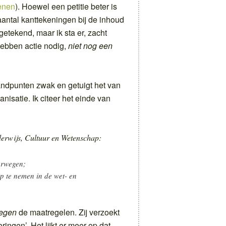
kenen
). Hoewel een petitie beter is
 aantal kanttekeningen bij de inhoud
getekend, maar ik sta er, zacht
hebben actie nodig,
niet nog een
tandpunten zwak en getuigt het van
isatie. Ik citeer het einde van
derwijs, Cultuur en Wetenschap:
erwegen;
p te nemen in de wet- en
tegen
de maatregelen. Zij verzoekt
ingen’. Het lijkt er meer op dat