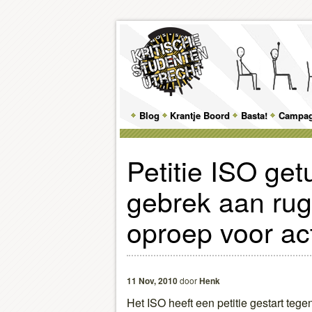
Main
Blog
Skip
Skip
Krantje Boord
Basta!
Campa
menu
to
to
Petitie ISO get
primary
secondary
gebrek aan rug
content
content
oproep voor act
11 Nov, 2010
door
Henk
Het ISO heeft een petitie gestart teg