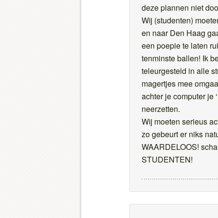
deze plannen niet do
Wij (studenten) moete
en naar Den Haag ga
een poepie te laten r
tenminste ballen! Ik 
teleurgesteld in alle s
magertjes mee omgaan
achter je computer je
neerzetten.
Wij moeten serieus a
zo gebeurt er niks natu
WAARDELOOS! schaam
STUDENTEN!