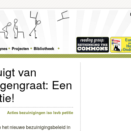
To
Me
Top
Skip
Skip
Feature
to
to
gnes
Projecten
Bibliotheek
Menu
primary
secondary
content
content
uigt van
gengraat: Een
ie!
Acties
bezuinigingen
iso
lsvb
petitie
en het nieuwe bezuinigingsbeleid in