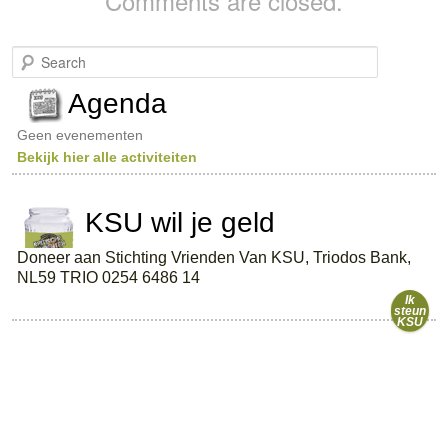
Comments are closed.
S
e
a
Agenda
r
c
Geen evenementen
h
Bekijk hier alle activiteiten
KSU wil je geld
Doneer aan Stichting Vrienden Van KSU, Triodos Bank,
NL59 TRIO 0254 6486 14
Ik
steun
KSU