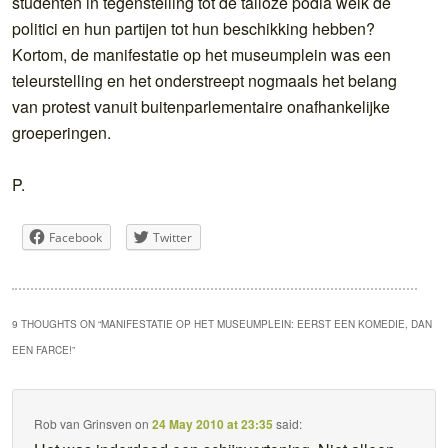
studenten in tegenstelling tot de talloze podia welk de
politici en hun partijen tot hun beschikking hebben?
Kortom, de manifestatie op het museumplein was een
teleurstelling en het onderstreept nogmaals het belang
van protest vanuit buitenparlementaire onafhankelijke
groeperingen.
P.
Facebook
Twitter
9 THOUGHTS ON “
MANIFESTATIE OP HET MUSEUMPLEIN: EERST EEN KOMEDIE, DAN
EEN FARCE!
”
Rob van Grinsven
on
24 May 2010 at 23:35
said: