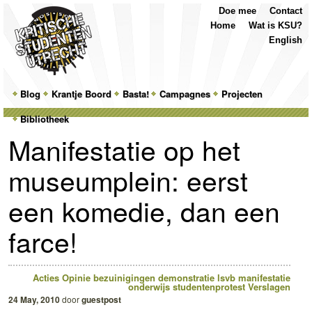
Top
Skip
Skip
Doe mee
Contact
Menu
to
to
Home
Wat is KSU?
primary
secondary
English
content
content
Main
Blog
Skip
Skip
Krantje Boord
Basta!
Campagnes
Projecten
menu
Bibliotheek
to
to
Manifestatie op het
primary
secondary
museumplein: eerst
content
content
een komedie, dan een
farce!
Acties
Opinie
bezuinigingen
demonstratie
lsvb
manifestatie
onderwijs
studentenprotest
Verslagen
24 May, 2010
door
guestpost