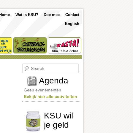
p
Skip
Skip
Home
Wat is KSU?
Doe mee
Contact
nu
English
to
to
primary
secondary
content
content
S
e
a
Agenda
r
c
Geen evenementen
h
Bekijk hier alle activiteiten
KSU wil
je geld