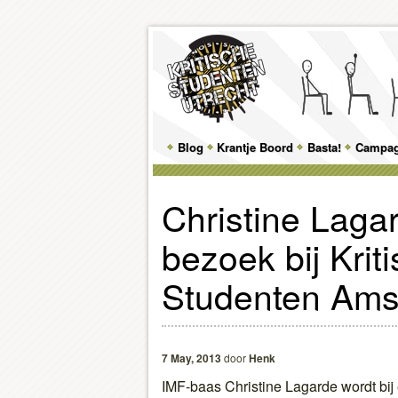
Main
Blog
Skip
Skip
Krantje Boord
Basta!
Campa
menu
to
to
Christine Laga
primary
secondary
bezoek bij Krit
content
content
Studenten Am
7 May, 2013
door
Henk
IMF-baas Christine Lagarde wordt bi