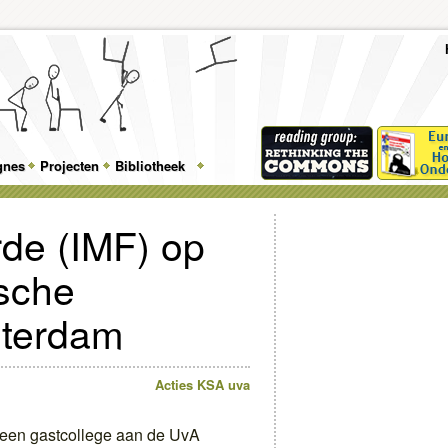
To
Me
Top
Skip
Skip
Feature
to
to
gnes
Projecten
Bibliotheek
Menu
primary
secondary
content
content
rde (IMF) op
ische
sterdam
Acties
KSA
uva
j een gastcollege aan de UvA