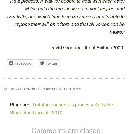
It’s a process. A way for people to deal with each other
which puts the emphasis on mutual respect and
creativity, and which tries to make sure no one is able to
impose their will on others and that all voices can be
heard.
“
David Graeber, Direct Action (2009)
Facebook
Twitter
16 THOUGHTS ON “
CONSENSUS PROCES TRAINING
”
Pingback:
Training consensus proces « Kritische
Studenten Utrecht | 2010
Comments are closed.