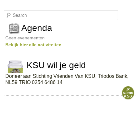
S
e
a
Agenda
r
c
Geen evenementen
h
Bekijk hier alle activiteiten
KSU wil je geld
Doneer aan Stichting Vrienden Van KSU, Triodos Bank,
NL59 TRIO 0254 6486 14
Ik
steun
KSU