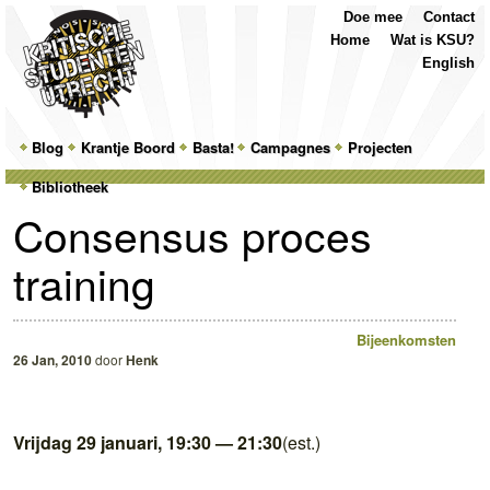
Top
Skip
Skip
Doe mee
Contact
Menu
to
to
Home
Wat is KSU?
primary
secondary
English
content
content
Main
Blog
Skip
Skip
Krantje Boord
Basta!
Campagnes
Projecten
menu
Bibliotheek
to
to
Consensus proces
primary
secondary
training
content
content
Bijeenkomsten
26 Jan, 2010
door
Henk
Vrijdag 29 januari, 19:30 — 21:30
(est.)